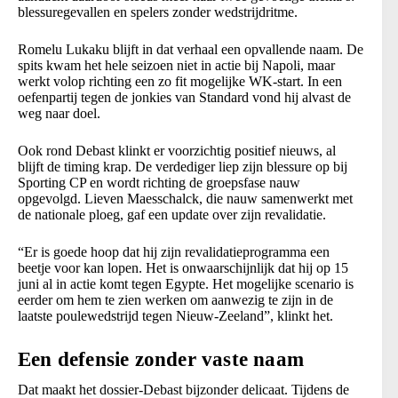
blessuregevallen en spelers zonder wedstrijdritme.
Romelu Lukaku blijft in dat verhaal een opvallende naam. De
spits kwam het hele seizoen niet in actie bij Napoli, maar
werkt volop richting een zo fit mogelijke WK-start. In een
oefenpartij tegen de jonkies van Standard vond hij alvast de
weg naar doel.
Ook rond Debast klinkt er voorzichtig positief nieuws, al
blijft de timing krap. De verdediger liep zijn blessure op bij
Sporting CP en wordt richting de groepsfase nauw
opgevolgd. Lieven Maesschalck, die nauw samenwerkt met
de nationale ploeg, gaf een update over zijn revalidatie.
“Er is goede hoop dat hij zijn revalidatieprogramma een
beetje voor kan lopen. Het is onwaarschijnlijk dat hij op 15
juni al in actie komt tegen Egypte. Het mogelijke scenario is
eerder om hem te zien werken om aanwezig te zijn in de
laatste poulewedstrijd tegen Nieuw-Zeeland”, klinkt het.
Een defensie zonder vaste naam
Dat maakt het dossier-Debast bijzonder delicaat. Tijdens de