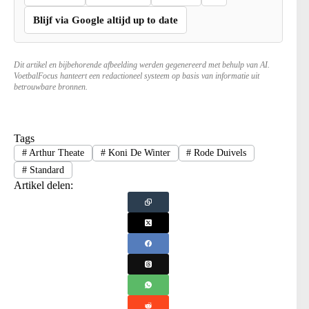
Blijf via Google altijd up to date
Dit artikel en bijbehorende afbeelding werden gegenereerd met behulp van AI.
VoetbalFocus hanteert een redactioneel systeem op basis van informatie uit
betrouwbare bronnen.
Tags
#
Arthur Theate
#
Koni De Winter
#
Rode Duivels
#
Standard
Artikel delen: