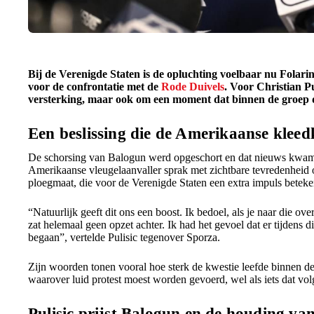
Bij de Verenigde Staten is de opluchting voelbaar nu Folar
voor de confrontatie met de
Rode Duivels
. Voor Christian Pu
versterking, maar ook om een moment dat binnen de groep du
Een beslissing die de Amerikaanse klee
De schorsing van Balogun werd opgeschort en dat nieuws kwam b
Amerikaanse vleugelaanvaller sprak met zichtbare tevredenheid 
ploegmaat, die voor de Verenigde Staten een extra impuls beteken
“Natuurlijk geeft dit ons een boost. Ik bedoel, als je naar die o
zat helemaal geen opzet achter. Ik had het gevoel dat er tijdens d
begaan”, vertelde Pulisic tegenover Sporza.
Zijn woorden tonen vooral hoe sterk de kwestie leefde binnen de
waarover luid protest moest worden gevoerd, wel als iets dat volg
Pulisic prijst Balogun en de houding va