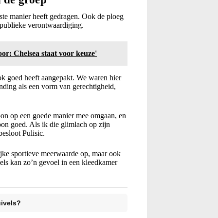
iste manier heeft gedragen. Ook de ploeg
f publieke verontwaardiging.
r: Chelsea staat voor keuze'
ook goed heeft aangepakt. We waren hier
ending als een vorm van gerechtigheid,
woon op een goede manier mee omgaan, en
 goed. Als ik die glimlach op zijn
besloot Pulisic.
lijke sportieve meerwaarde op, maar ook
els kan zo’n gevoel in een kleedkamer
uivels?