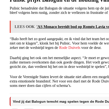
Pulisic benadrukte dat Balogun de situatie volgens hem op de ju
bleef volgens hem rustig, zonder zich te verliezen in frustratie o
LEES OOK
'AS Monaco bereidt bod op Roméo Lavia voo
“Balo heeft het zo goed aangepakt, en ik vind dat het team het 
niet om te klagen”, klonk het bij Pulisic. Voor hem voelde de w
zeker met de wedstrijd tegen de
Rode Duivels
voor de deur.
Daarbij ging het ook om het menselijke aspect. “Je moet er ge
zulke mensen overkomen dan ook goede dingen. Het voelt gewoon
gezicht zie, dan verdient hij het om in deze wedstrijd te spelen”, 
Voor de Verenigde Staten levert de situatie niet alleen een moge
extra emotionele brandstof. Net voor een duel met de Rode Duiv
soms meer doen dan cijfers of schema’s.
Vind jij dat Balogun terecht mag spelen tegen de Rode D