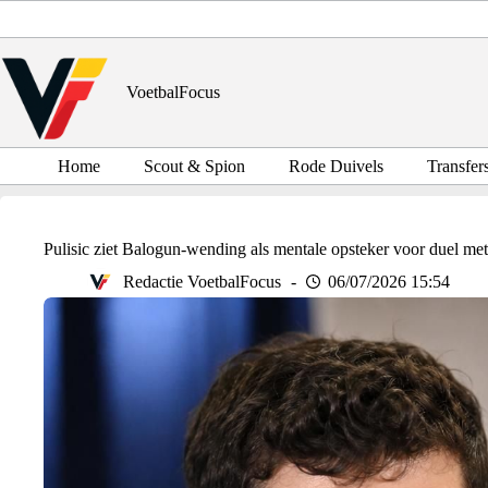
Ga
naar
de
inhoud
VoetbalFocus
Home
Scout & Spion
Rode Duivels
Transfer
Pulisic ziet Balogun-wending als mentale opsteker voor duel me
Redactie VoetbalFocus
06/07/2026 15:54