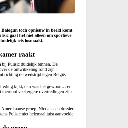
in Balogun toch opnieuw in beeld komt
lisic gaat het niet alleen om sportieve
idelijk iets losmaakt.
dkamer raakt
ij Pulisic duidelijk binnen. De
over de ontwikkeling rond zijn
t richting de wedstrijd tegen België.
vertreding kijkt, dan was het gewoon… er
it toernooi veel ergere overtredingen zijn
 Amerikaanse groep. Niet als een dossier
ens Pulisic niet helemaal juist aanvoelde.
n de groep