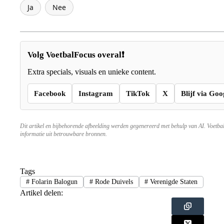
Ja
Nee
Volg VoetbalFocus overal❗
Extra specials, visuals en unieke content.
Facebook
Instagram
TikTok
X
Blijf via Goo
Dit artikel en bijbehorende afbeelding werden gegenereerd met behulp van AI. Voetba
informatie uit betrouwbare bronnen.
Tags
#
Folarin Balogun
#
Rode Duivels
#
Verenigde Staten
Artikel delen: