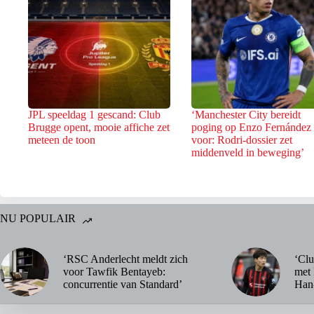
JPL speeldag 1 gescand: Club
‘Manchester City bereidt
Brugge opent, mooie affiche zet
poging op Enzo Fernández
meteen de toon
voor: Rodri-dossier zet
middenveld in beweging’
NU POPULAIR
‘RSC Anderlecht meldt zich
‘Clu
voor Tawfik Bentayeb:
met 
concurrentie van Standard’
Han