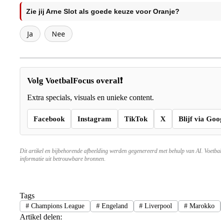
Zie jij Arne Slot als goede keuze voor Oranje?
Ja
Nee
Volg VoetbalFocus overal❗
Extra specials, visuals en unieke content.
Facebook
Instagram
TikTok
X
Blijf via Goo
Dit artikel en bijbehorende afbeelding werden gegenereerd met behulp van AI. Voetba
informatie uit betrouwbare bronnen.
Tags
#
Champions League
#
Engeland
#
Liverpool
#
Marokko
Artikel delen: