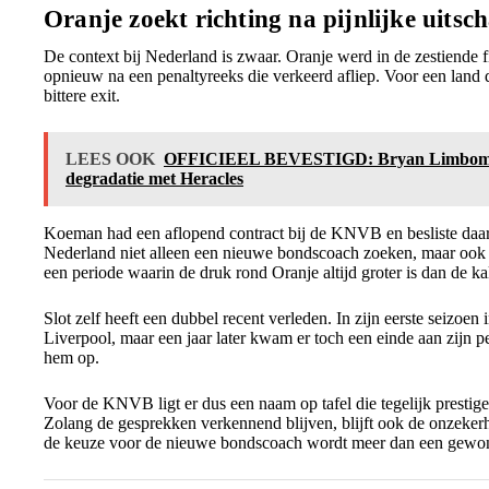
Oranje zoekt richting na pijnlijke uitsc
De context bij Nederland is zwaar. Oranje werd in de zestiende 
opnieuw na een penaltyreeks die verkeerd afliep. Voor een land d
bittere exit.
LEES OOK
OFFICIEEL BEVESTIGD: Bryan Limbombe 
degradatie met Heracles
Koeman had een aflopend contract bij de KNVB en besliste daar
Nederland niet alleen een nieuwe bondscoach zoeken, maar ook 
een periode waarin de druk rond Oranje altijd groter is dan de 
Slot zelf heeft een dubbel recent verleden. In zijn eerste seizo
Liverpool, maar een jaar later kwam er toch een einde aan zijn 
hem op.
Voor de KNVB ligt er dus een naam op tafel die tegelijk prestig
Zolang de gesprekken verkennend blijven, blijft ook de onzekerh
de keuze voor de nieuwe bondscoach wordt meer dan een gewo