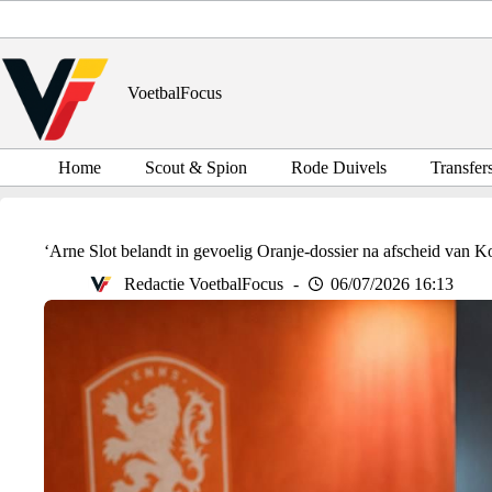
Ga
naar
de
inhoud
VoetbalFocus
Home
Scout & Spion
Rode Duivels
Transfer
‘Arne Slot belandt in gevoelig Oranje-dossier na afscheid van 
Redactie VoetbalFocus
06/07/2026 16:13