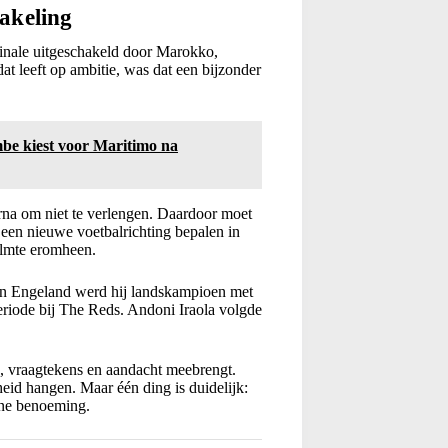
hakeling
finale uitgeschakeld door Marokko,
at leeft op ambitie, was dat een bijzonder
kiest voor Maritimo na
na om niet te verlengen. Daardoor moet
een nieuwe voetbalrichting bepalen in
kalmte eromheen.
en in Engeland werd hij landskampioen met
periode bij The Reds. Andoni Iraola volgde
e, vraagtekens en aandacht meebrengt.
eid hangen. Maar één ding is duidelijk:
ne benoeming.