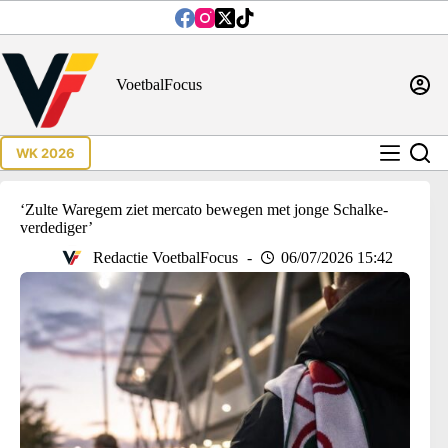
Ga
naar
de
inhoud
VoetbalFocus
WK 2026
‘Zulte Waregem ziet mercato bewegen met jonge Schalke-
verdediger’
Redactie VoetbalFocus
06/07/2026 15:42