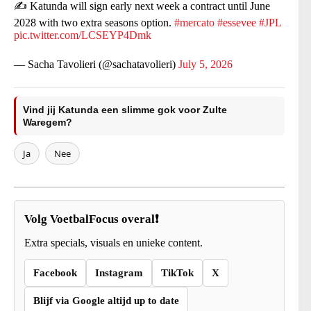
✍️ Katunda will sign early next week a contract until June
2028 with two extra seasons option.
#mercato
#essevee
#JPL
pic.twitter.com/LCSEYP4Dmk
— Sacha Tavolieri (@sachatavolieri)
July 5, 2026
Vind jij Katunda een slimme gok voor Zulte
Waregem?
Ja
Nee
Volg VoetbalFocus overal❗
Extra specials, visuals en unieke content.
Facebook
Instagram
TikTok
X
Blijf via Google altijd up to date