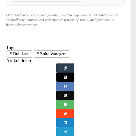
Dit artikel en bijbehorende afbeelding werden gegenereerd met behulp van AI.
VoetbalFocus hanteert een redactioneel systeem op basis van informatie uit
betrouwbare bronnen.
Tags
#
Duitsland
#
Zulte Waregem
Artikel delen: