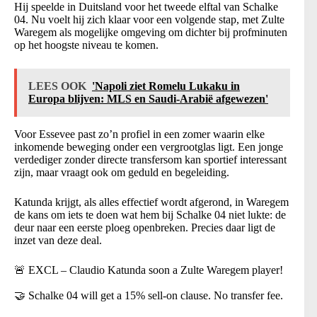
Hij speelde in Duitsland voor het tweede elftal van Schalke
04. Nu voelt hij zich klaar voor een volgende stap, met Zulte
Waregem als mogelijke omgeving om dichter bij profminuten
op het hoogste niveau te komen.
LEES OOK
'Napoli ziet Romelu Lukaku in
Europa blijven: MLS en Saudi-Arabië afgewezen'
Voor Essevee past zo’n profiel in een zomer waarin elke
inkomende beweging onder een vergrootglas ligt. Een jonge
verdediger zonder directe transfersom kan sportief interessant
zijn, maar vraagt ook om geduld en begeleiding.
Katunda krijgt, als alles effectief wordt afgerond, in Waregem
de kans om iets te doen wat hem bij Schalke 04 niet lukte: de
deur naar een eerste ploeg openbreken. Precies daar ligt de
inzet van deze deal.
🚨 EXCL – Claudio Katunda soon a Zulte Waregem player!
🤝 Schalke 04 will get a 15% sell-on clause. No transfer fee.