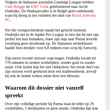
Volgens de Italiaanse journalist Gianluigi Longari hebben
Club Brugge
en
KRC Genk
geïnformeerd naar Jacob
Ondrejka. De flankaanvaller is in België geen onbekende,
want hij droeg in het verleden het shirt van
Royal Antwerp
FC
.
Net die voorgeschiedenis maakt het gerucht boeiend.
Ondrejka liet in de Jupiler Pro League al zien dat hij met zijn
profiel iets kan losmaken, maar zijn stap naar Parma leverde
voorlopig geen doorbraak op. De Italiaanse eersteklasser
haalde hem destijds voor 6,8 miljoen euro weg bij Antwerp.
Zijn meest recente seizoen oogt mager. Ondrejka kwam tot
776 minuten in zestien wedstrijden, zonder goal en zonder
assist. Ook fysiek liep het niet vlekkeloos: het eerste deel van
zijn seizoen werd getekend door een kuitbeenbreuk, terwijl
hij ook de laatste weken miste door een blessure.
Waarom dit dossier niet vanzelf
spreekt
Over zijn volledige periode bij Parma staat de teller op 29
wedstrijden, 5 doelpunten en geen assists. Ondrejka ligt nog