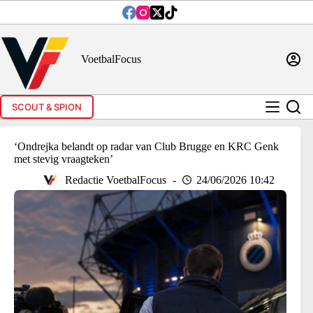
Ga
naar
de
inhoud
VoetbalFocus
SCOUT & SPION
‘Ondrejka belandt op radar van Club Brugge en KRC Genk
met stevig vraagteken’
Redactie VoetbalFocus
24/06/2026 10:42