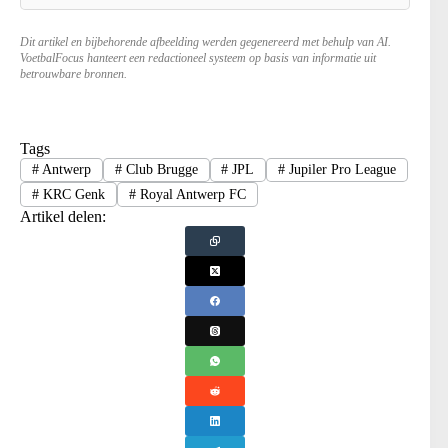
Dit artikel en bijbehorende afbeelding werden gegenereerd met behulp van AI.
VoetbalFocus hanteert een redactioneel systeem op basis van informatie uit
betrouwbare bronnen.
Tags
#
Antwerp
#
Club Brugge
#
JPL
#
Jupiler Pro League
#
KRC Genk
#
Royal Antwerp FC
Artikel delen: