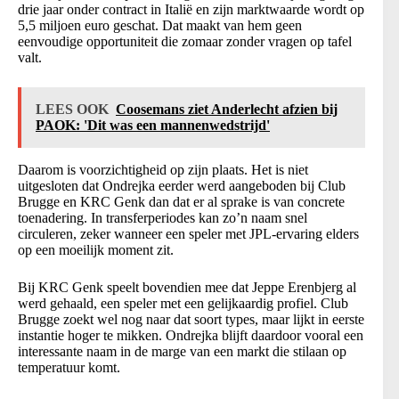
drie jaar onder contract in Italië en zijn marktwaarde wordt op
5,5 miljoen euro geschat. Dat maakt van hem geen
eenvoudige opportuniteit die zomaar zonder vragen op tafel
valt.
LEES OOK
Coosemans ziet Anderlecht afzien bij
PAOK: 'Dit was een mannenwedstrijd'
Daarom is voorzichtigheid op zijn plaats. Het is niet
uitgesloten dat Ondrejka eerder werd aangeboden bij Club
Brugge en KRC Genk dan dat er al sprake is van concrete
toenadering. In transferperiodes kan zo’n naam snel
circuleren, zeker wanneer een speler met JPL-ervaring elders
op een moeilijk moment zit.
Bij KRC Genk speelt bovendien mee dat Jeppe Erenbjerg al
werd gehaald, een speler met een gelijkaardig profiel. Club
Brugge zoekt wel nog naar dat soort types, maar lijkt in eerste
instantie hoger te mikken. Ondrejka blijft daardoor vooral een
interessante naam in de marge van een markt die stilaan op
temperatuur komt.