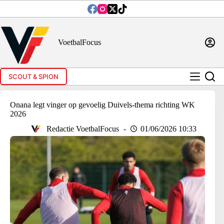
Ga
naar
de
inhoud
VoetbalFocus
SCOUT & SPION
Onana legt vinger op gevoelig Duivels-thema richting WK
2026
Redactie VoetbalFocus
01/06/2026 10:33