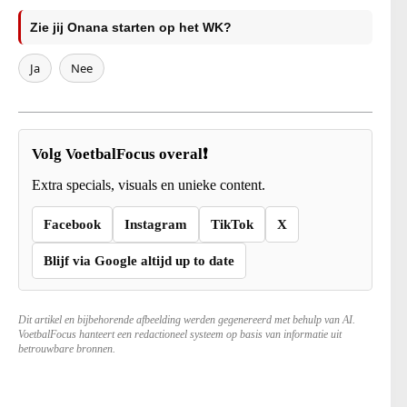
Zie jij Onana starten op het WK?
Ja
Nee
Volg VoetbalFocus overal❗
Extra specials, visuals en unieke content.
Facebook
Instagram
TikTok
X
Blijf via Google altijd up to date
Dit artikel en bijbehorende afbeelding werden gegenereerd met behulp van AI.
VoetbalFocus hanteert een redactioneel systeem op basis van informatie uit
betrouwbare bronnen.