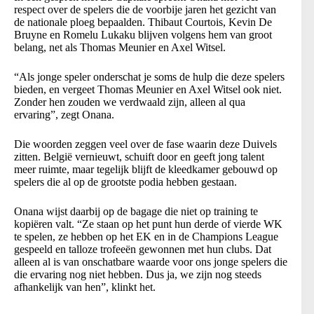
respect over de spelers die de voorbije jaren het gezicht van
de nationale ploeg bepaalden. Thibaut Courtois, Kevin De
Bruyne en Romelu Lukaku blijven volgens hem van groot
belang, net als Thomas Meunier en Axel Witsel.
“Als jonge speler onderschat je soms de hulp die deze spelers
bieden, en vergeet Thomas Meunier en Axel Witsel ook niet.
Zonder hen zouden we verdwaald zijn, alleen al qua
ervaring”, zegt Onana.
Die woorden zeggen veel over de fase waarin deze Duivels
zitten. België vernieuwt, schuift door en geeft jong talent
meer ruimte, maar tegelijk blijft de kleedkamer gebouwd op
spelers die al op de grootste podia hebben gestaan.
Onana wijst daarbij op de bagage die niet op training te
kopiëren valt. “Ze staan op het punt hun derde of vierde WK
te spelen, ze hebben op het EK en in de Champions League
gespeeld en talloze trofeeën gewonnen met hun clubs. Dat
alleen al is van onschatbare waarde voor ons jonge spelers die
die ervaring nog niet hebben. Dus ja, we zijn nog steeds
afhankelijk van hen”, klinkt het.