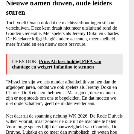
Nieuwe namen duwen, oude leiders
sturen
Toch voelt Onana ook dat de machtsverhoudingen stilaan
verschuiven. Deze kern draait niet meer uitsluitend rond de
Gouden Generatie. Met spelers als Jeremy Doku en Charles
De Ketelaere krijgt België andere accenten, meer snelheid,
meer frisheid en een nieuw soort bravoure.
LEES OOK
Prins Ali beschuldigt FIFA van
chantage en weigert Infantino te steunen
“Misschien zijn we iets minder afhankelijk van hen dan de
afgelopen jaren, omdat we ook spelers als Jeremy Doku en
Charles De Ketelaere hebben… Maar goed, deze mannen
zijn er nog steeds om ons te begeleiden. En dat moeten we
niet onderschatten”, geeft de middenvelder aan.
Net daar zit de spanning richting WK 2026. De Rode Duivels
willen vooruit, maar zonder de olie uit de machine te halen.
Voor jonge spelers blijft de aanwezigheid van Courtois, De
Bruyne, Lukaku en co meer dan symbolisch: zij weten hoe