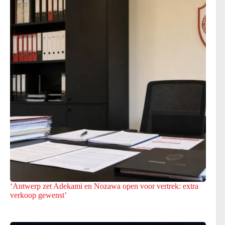
‘Antwerp zet Adekami en Nozawa open voor vertrek: extra
verkoop gewenst’