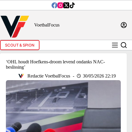
Ga
naar
de
inhoud
VoetbalFocus
SCOUT & SPION
‘OHL houdt Hoefkens-droom levend ondanks NAC-
beslissing’
Redactie VoetbalFocus
30/05/2026 22:19