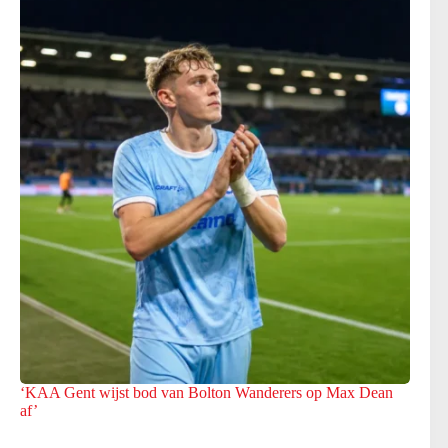
‘KAA Gent wijst bod van Bolton Wanderers op Max Dean
af’