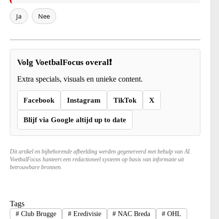
Ja
Nee
Volg VoetbalFocus overal❗
Extra specials, visuals en unieke content.
Facebook
Instagram
TikTok
X
Blijf via Google altijd up to date
Dit artikel en bijbehorende afbeelding werden gegenereerd met behulp van AI.
VoetbalFocus hanteert een redactioneel systeem op basis van informatie uit
betrouwbare bronnen.
Tags
#
Club Brugge
#
Eredivisie
#
NAC Breda
#
OHL