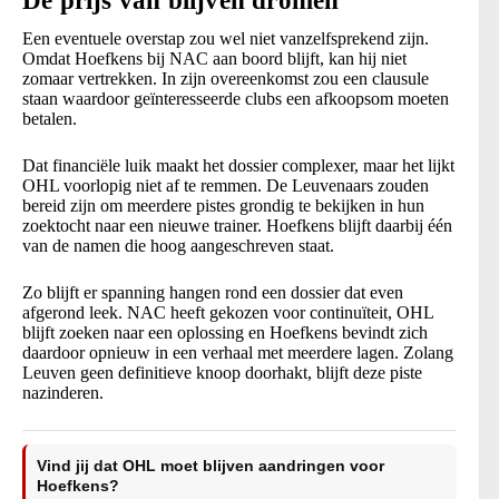
De prijs van blijven dromen
Een eventuele overstap zou wel niet vanzelfsprekend zijn.
Omdat Hoefkens bij NAC aan boord blijft, kan hij niet
zomaar vertrekken. In zijn overeenkomst zou een clausule
staan waardoor geïnteresseerde clubs een afkoopsom moeten
betalen.
Dat financiële luik maakt het dossier complexer, maar het lijkt
OHL voorlopig niet af te remmen. De Leuvenaars zouden
bereid zijn om meerdere pistes grondig te bekijken in hun
zoektocht naar een nieuwe trainer. Hoefkens blijft daarbij één
van de namen die hoog aangeschreven staat.
Zo blijft er spanning hangen rond een dossier dat even
afgerond leek. NAC heeft gekozen voor continuïteit, OHL
blijft zoeken naar een oplossing en Hoefkens bevindt zich
daardoor opnieuw in een verhaal met meerdere lagen. Zolang
Leuven geen definitieve knoop doorhakt, blijft deze piste
nazinderen.
Vind jij dat OHL moet blijven aandringen voor
Hoefkens?