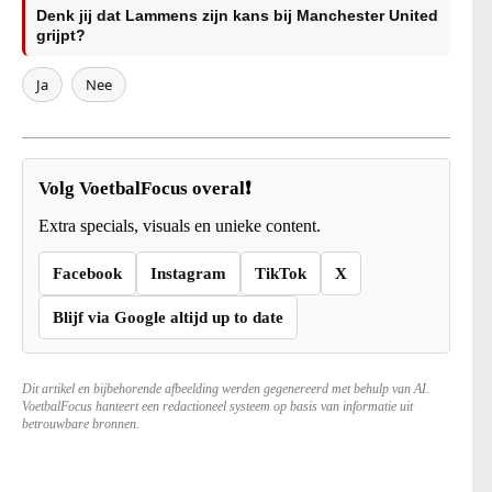
Denk jij dat Lammens zijn kans bij Manchester United
grijpt?
Ja
Nee
Volg VoetbalFocus overal❗
Extra specials, visuals en unieke content.
Facebook
Instagram
TikTok
X
Blijf via Google altijd up to date
Dit artikel en bijbehorende afbeelding werden gegenereerd met behulp van AI.
VoetbalFocus hanteert een redactioneel systeem op basis van informatie uit
betrouwbare bronnen.