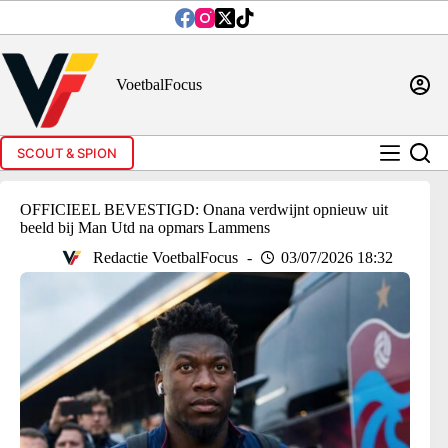
Ga
naar
de
inhoud
VoetbalFocus
SCOUT & SPION
OFFICIEEL BEVESTIGD: Onana verdwijnt opnieuw uit
beeld bij Man Utd na opmars Lammens
Redactie VoetbalFocus
03/07/2026 18:32