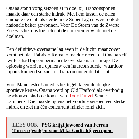
Onana stond vorig seizoen al in doel bij Trabzonspor en
maakte daar een sterke indruk. Met hem tussen de palen
eindigde de club als derde in de Süper Lig en werd ook de
nationale beker gewonnen. Voor De Storm van de Zwarte
Zee was het dus logisch dat de club verder wilde met de
doelman.
Een definitieve overname lag even in de lucht, maar zover
komt het niet. Fabrizio Romano meldde recent dat Onana zelf
twijfels had bij een permanente overstap naar Turkije. De
oplossing wordt nu opnieuw een huurconstructie, waardoor
hij ook komend seizoen in Trabzon onder de lat staat.
Voor Manchester United is het tegelijk een duidelijke
sportieve keuze. Onana werd op Old Trafford als overbodig
beschouwd sinds de komst van
Rode Duivel
Senne
Lammens. Die maakte tijdens het voorbije seizoen een sterke
indruk en ziet nu één concurrent minder rond zich.
LEES OOK
'PSG krijgt jawoord van Ferran
Torres: gevolgen voor Mika Godts blijven open'