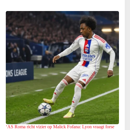
‘AS Roma richt vizier op Malick Fofana: Lyon vraagt forse