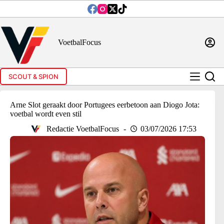
Ga
naar
de
inhoud
VoetbalFocus
SCOUT & SPION
Arne Slot geraakt door Portugees eerbetoon aan Diogo Jota:
voetbal wordt even stil
Redactie VoetbalFocus
03/07/2026 17:53