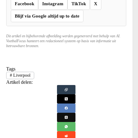
Facebook
Instagram
TikTok
X
Blijf via Google altijd up to date
Dit artikel en bijbehorende afbeelding werden gegenereerd met behulp van AI.
VoetbalFocus hanteert een redactioneel systeem op basis van informatie uit
betrouwbare bronnen.
Tags
#
Liverpool
Artikel delen: