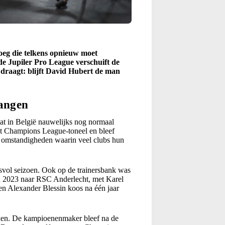
oeg die telkens opnieuw moet
de Jupiler Pro League verschuift de
t draagt: blijft David Hubert de man
hangen
dat in België nauwelijks nog normaal
het Champions League-toneel en bleef
in omstandigheden waarin veel clubs hun
esvol seizoen. Ook op de trainersbank was
van 2023 naar RSC Anderlecht, met Karel
n Alexander Blessin koos na één jaar
eken. De kampioenenmaker bleef na de