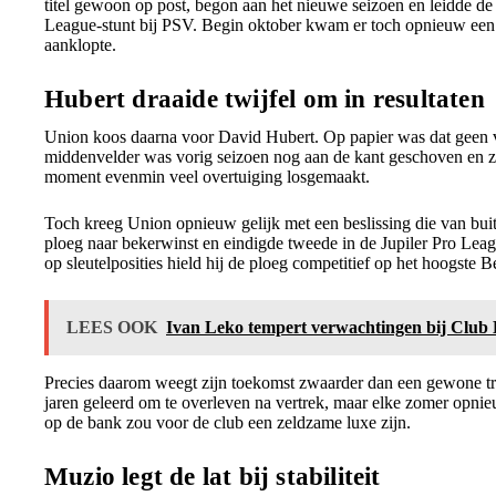
titel gewoon op post, begon aan het nieuwe seizoen en leidde de
League-stunt bij PSV. Begin oktober kwam er toch opnieuw ee
aanklopte.
Hubert draaide twijfel om in resultaten
Union koos daarna voor David Hubert. Op papier was dat geen 
middenvelder was vorig seizoen nog aan de kant geschoven en zi
moment evenmin veel overtuiging losgemaakt.
Toch kreeg Union opnieuw gelijk met een beslissing die van buit
ploeg naar bekerwinst en eindigde tweede in de Jupiler Pro Lea
op sleutelposities hield hij de ploeg competitief op het hoogste B
LEES OOK
Ivan Leko tempert verwachtingen bij Club 
Precies daarom weegt zijn toekomst zwaarder dan een gewone tra
jaren geleerd om te overleven na vertrek, maar elke zomer opni
op de bank zou voor de club een zeldzame luxe zijn.
Muzio legt de lat bij stabiliteit