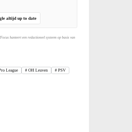
gle altijd up to date
lFocus hanteert een redactioneel systeem op basis van
Pro League
#
OH Leuven
#
PSV