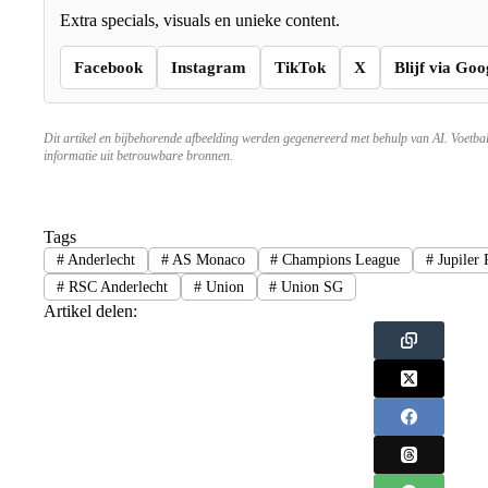
Extra specials, visuals en unieke content.
Facebook
Instagram
TikTok
X
Blijf via Goo
Dit artikel en bijbehorende afbeelding werden gegenereerd met behulp van AI. Voetba
informatie uit betrouwbare bronnen.
Tags
#
Anderlecht
#
AS Monaco
#
Champions League
#
Jupiler 
#
RSC Anderlecht
#
Union
#
Union SG
Artikel delen: