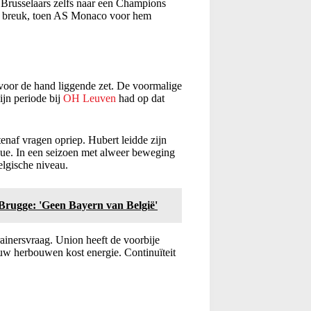
 Brusselaars zelfs naar een Champions
n breuk, toen AS Monaco voor hem
voor de hand liggende zet. De voormalige
jn periode bij
OH Leuven
had op dat
enaf vragen opriep. Hubert leidde zijn
gue. In een seizoen met alweer beweging
elgische niveau.
Brugge: 'Geen Bayern van België'
inersvraag. Union heeft de voorbije
euw herbouwen kost energie. Continuïteit