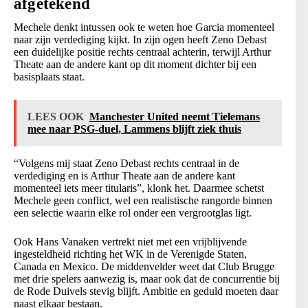
afgetekend
Mechele denkt intussen ook te weten hoe Garcia momenteel
naar zijn verdediging kijkt. In zijn ogen heeft Zeno Debast
een duidelijke positie rechts centraal achterin, terwijl Arthur
Theate aan de andere kant op dit moment dichter bij een
basisplaats staat.
LEES OOK
Manchester United neemt Tielemans
mee naar PSG-duel, Lammens blijft ziek thuis
“Volgens mij staat Zeno Debast rechts centraal in de
verdediging en is Arthur Theate aan de andere kant
momenteel iets meer titularis”, klonk het. Daarmee schetst
Mechele geen conflict, wel een realistische rangorde binnen
een selectie waarin elke rol onder een vergrootglas ligt.
Ook Hans Vanaken vertrekt niet met een vrijblijvende
ingesteldheid richting het WK in de Verenigde Staten,
Canada en Mexico. De middenvelder weet dat Club Brugge
met drie spelers aanwezig is, maar ook dat de concurrentie bij
de Rode Duivels stevig blijft. Ambitie en geduld moeten daar
naast elkaar bestaan.