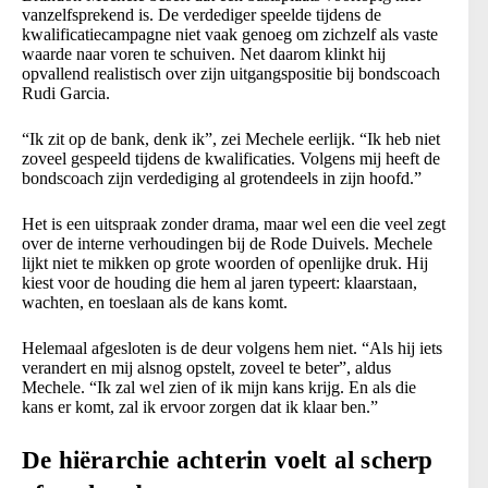
vanzelfsprekend is. De verdediger speelde tijdens de
kwalificatiecampagne niet vaak genoeg om zichzelf als vaste
waarde naar voren te schuiven. Net daarom klinkt hij
opvallend realistisch over zijn uitgangspositie bij bondscoach
Rudi Garcia.
“Ik zit op de bank, denk ik”, zei Mechele eerlijk. “Ik heb niet
zoveel gespeeld tijdens de kwalificaties. Volgens mij heeft de
bondscoach zijn verdediging al grotendeels in zijn hoofd.”
Het is een uitspraak zonder drama, maar wel een die veel zegt
over de interne verhoudingen bij de Rode Duivels. Mechele
lijkt niet te mikken op grote woorden of openlijke druk. Hij
kiest voor de houding die hem al jaren typeert: klaarstaan,
wachten, en toeslaan als de kans komt.
Helemaal afgesloten is de deur volgens hem niet. “Als hij iets
verandert en mij alsnog opstelt, zoveel te beter”, aldus
Mechele. “Ik zal wel zien of ik mijn kans krijg. En als die
kans er komt, zal ik ervoor zorgen dat ik klaar ben.”
De hiërarchie achterin voelt al scherp