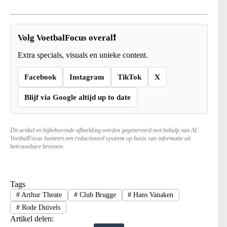
Volg VoetbalFocus overal❗
Extra specials, visuals en unieke content.
Facebook
Instagram
TikTok
X
Blijf via Google altijd up to date
Dit artikel en bijbehorende afbeelding werden gegenereerd met behulp van AI.
VoetbalFocus hanteert een redactioneel systeem op basis van informatie uit
betrouwbare bronnen.
Tags
#
Arthur Theate
#
Club Brugge
#
Hans Vanaken
#
Rode Duivels
Artikel delen: