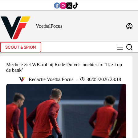
Ga
naar
de
inhoud
VoetbalFocus
SCOUT & SPION
Mechele ziet WK-rol bij Rode Duivels nuchter in: ‘Ik zit op
de bank’
Redactie VoetbalFocus
30/05/2026 23:18