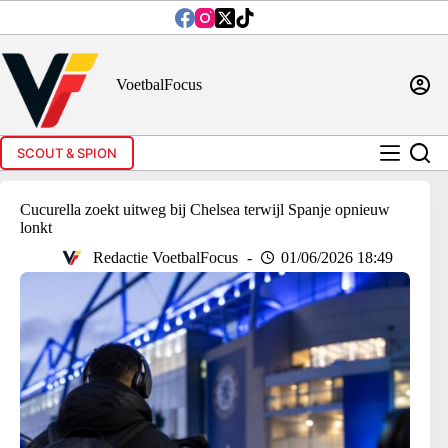
Ga
naar
de
inhoud
VoetbalFocus
SCOUT & SPION
Cucurella zoekt uitweg bij Chelsea terwijl Spanje opnieuw
lonkt
Redactie VoetbalFocus
01/06/2026 18:49