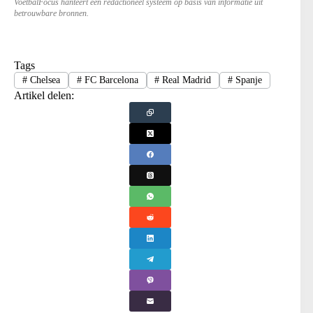
VoetbalFocus hanteert een redactioneel systeem op basis van informatie uit
betrouwbare bronnen.
Tags
#
Chelsea
#
FC Barcelona
#
Real Madrid
#
Spanje
Artikel delen: