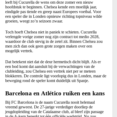
leeft bij Cucurella de wens om deze zomer een nieuw
hoofdstuk te beginnen. Chelsea kende een moeilijk jaar,
eindigde pas tiende en greep naast Europees voetbal. Voor
een speler die in Londen opnieuw richting topniveau wilde
groeien, weegt zo’n seizoen zwaar.
Toch hoeft Chelsea niet in paniek te schieten. Cucurella
verlengde vorige zomer nog zijn contract tot medio 2028,
waardoor de club stevig in de zetel zit. Binnen Chelsea zou
men zich dan ook geen grote zorgen maken over een
mogelijk vertrek.
Dat betekent niet dat de deur hermetisch dicht blijft. Als er
een bod komt dat aansluit bij de verwachtingen van de
clubleiding, zou Chelsea een vertrek niet per se meteen
blokkeren. De controle ligt voorlopig dus in Londen, maar de
beweging rond de speler komt duidelijk uit Spanje.
Barcelona en Atlético ruiken een kans
Bij FC Barcelona is de naam Cucurella nooit helemaal
vreemd geweest. De 27-jarige verdediger doorliep de
jeugdopleiding van de Catalaanse club, al bleef zijn passage
in de A-kern beperkt tot één officiële wedstrijd. Nu zou