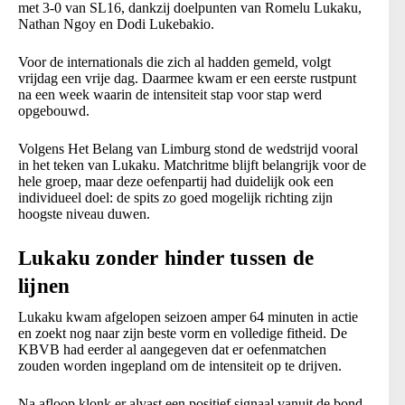
met 3-0 van SL16, dankzij doelpunten van Romelu Lukaku,
Nathan Ngoy en Dodi Lukebakio.
Voor de internationals die zich al hadden gemeld, volgt
vrijdag een vrije dag. Daarmee kwam er een eerste rustpunt
na een week waarin de intensiteit stap voor stap werd
opgebouwd.
Volgens Het Belang van Limburg stond de wedstrijd vooral
in het teken van Lukaku. Matchritme blijft belangrijk voor de
hele groep, maar deze oefenpartij had duidelijk ook een
individueel doel: de spits zo goed mogelijk richting zijn
hoogste niveau duwen.
Lukaku zonder hinder tussen de
lijnen
Lukaku kwam afgelopen seizoen amper 64 minuten in actie
en zoekt nog naar zijn beste vorm en volledige fitheid. De
KBVB had eerder al aangegeven dat er oefenmatchen
zouden worden ingepland om de intensiteit op te drijven.
Na afloop klonk er alvast een positief signaal vanuit de bond.