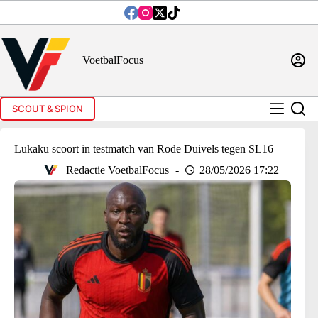
Ga
naar
de
inhoud
VoetbalFocus
SCOUT & SPION
Lukaku scoort in testmatch van Rode Duivels tegen SL16
Redactie VoetbalFocus
28/05/2026 17:22