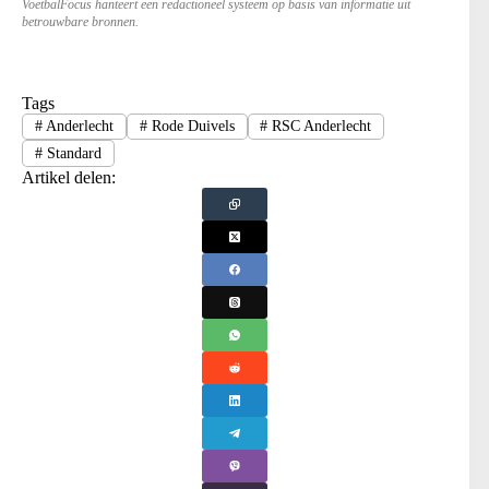
VoetbalFocus hanteert een redactioneel systeem op basis van informatie uit
betrouwbare bronnen.
Tags
#
Anderlecht
#
Rode Duivels
#
RSC Anderlecht
#
Standard
Artikel delen: