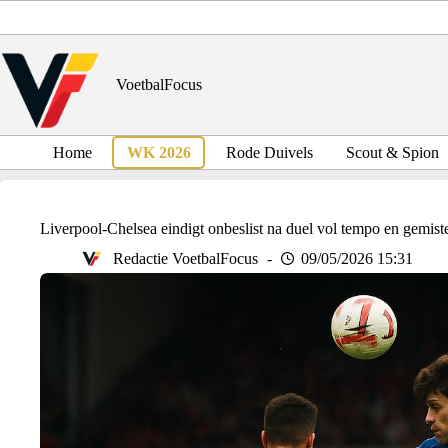
Ga
naar
de
inhoud
VoetbalFocus
Home
WK 2026
Rode Duivels
Scout & Spion
Liverpool-Chelsea eindigt onbeslist na duel vol tempo en gemist
Redactie VoetbalFocus
09/05/2026 15:31