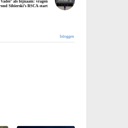
 Vader’ als bijnaam: vragen
rond Sibierski’s RSCA-start
Inloggen