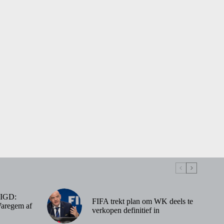
IGD:
FIFA trekt plan om WK deels te
Waregem af
verkopen definitief in