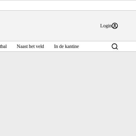
Login
bal
Naast het veld
In de kantine