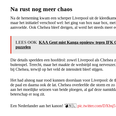
Na rust nog meer chaos
Na de herneming kwam een scherper Liverpool uit de kleedkamer.
maar het initiatief verschoof wel: het ging van box naar box, met
aanvoelde. Ook Chelsea bleef dreigen, al werd het steeds meer ee
LEES OOK
KAA Gent mist Kanga opnieuw tegen IFK G
puzzelen
Die details speelden een hoofdrol: zowel Liverpool als Chelsea 
buitenspel. Terecht, maar het maakte de wedstrijd nog nerveuze
bij Chelsea, terwijl op het veld de intensiteit bleef stijgen.
Het had alsnog naar rood kunnen doorslaan voor Liverpool: de th
de paal en daarna ook de lat. Chelsea overleefde die storm en zo b
aan het moeilijke seizoen van beide ploegen, al gaf deze namidda
beterschap er nog zit.
Een Nederlander aan het kanon! 💣🇳🇱
pic.twitter.com/DXbsj