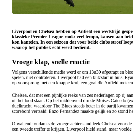
Liverpool en Chelsea hebben op Anfield een wedstrijd gespee
klassieke Premier League rook: veel tempo, kansen aan beide
kon kantelen. In een seizoen dat voor beide clubs stroef loop
waarop het publiek écht werd bediend.
Vroege klap, snelle reactie
Volgens verschillende media werd er om 13u30 afgetrapt en bleek
spelen, niet controleren. Liverpool had een blitzstart in huis: R
op voorsprong met een knappe krul, een goal die Anfield metee
Chelsea, dat met een pijnlijke reeks van zes nederlagen op rij aan
uit het lood slaan. Op het middenveld drukte Moises Caicedo (ex
duelkracht, waardoor The Blues steeds beter in de partij kwame
scorebord vertaald: Enzo Fernandez maakte gelijk en zo stond het
Opvallend: ondanks de vroege achterstand leek Chelsea voor de 
een tweede treffer te krijgen. Liverpool hield stand, maar voelde