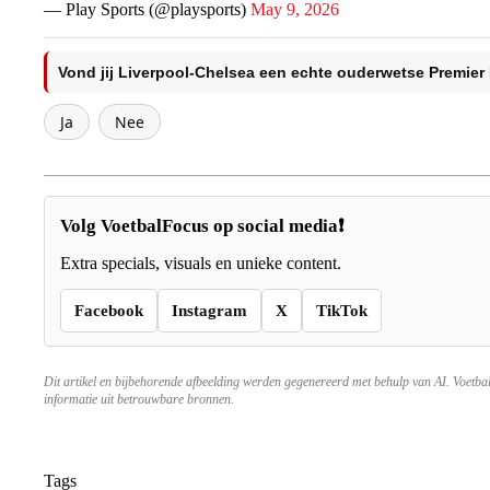
— Play Sports (@playsports)
May 9, 2026
Vond jij Liverpool-Chelsea een echte ouderwetse Premie
Ja
Nee
Volg VoetbalFocus op social media❗
Extra specials, visuals en unieke content.
Facebook
Instagram
X
TikTok
Dit artikel en bijbehorende afbeelding werden gegenereerd met behulp van AI. Voetba
informatie uit betrouwbare bronnen.
Tags