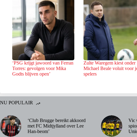
‘PSG krijgt jawoord van Ferran
Zulte Waregem kiest onder
Torres: gevolgen voor Mika
Michael Beale voluit voor 
Godts blijven open’
spelers
NU POPULAIR
‘Club Brugge bereikt akkoord
Vic 
met FC Midtjylland over Lee
spio
Han-beom’
Uni