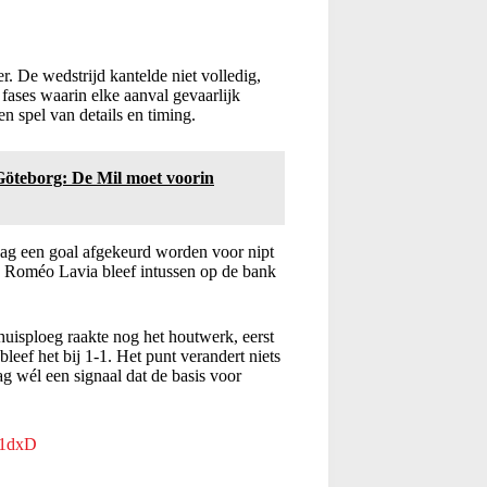
 De wedstrijd kantelde niet volledig,
 fases waarin elke aanval gevaarlijk
n spel van details en timing.
öteborg: De Mil moet voorin
zag een goal afgekeurd worden voor nipt
r. Roméo Lavia bleef intussen op de bank
uisploeg raakte nog het houtwerk, eerst
leef het bij 1-1. Het punt verandert niets
g wél een signaal dat de basis voor
51dxD