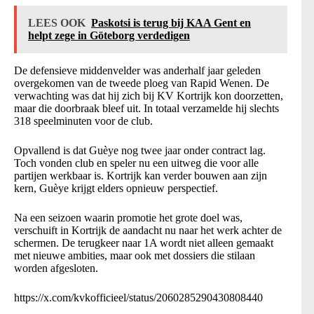
LEES OOK
Paskotsi is terug bij KAA Gent en
helpt zege in Göteborg verdedigen
De defensieve middenvelder was anderhalf jaar geleden
overgekomen van de tweede ploeg van Rapid Wenen. De
verwachting was dat hij zich bij KV Kortrijk kon doorzetten,
maar die doorbraak bleef uit. In totaal verzamelde hij slechts
318 speelminuten voor de club.
Opvallend is dat Guèye nog twee jaar onder contract lag.
Toch vonden club en speler nu een uitweg die voor alle
partijen werkbaar is. Kortrijk kan verder bouwen aan zijn
kern, Guèye krijgt elders opnieuw perspectief.
Na een seizoen waarin promotie het grote doel was,
verschuift in Kortrijk de aandacht nu naar het werk achter de
schermen. De terugkeer naar 1A wordt niet alleen gemaakt
met nieuwe ambities, maar ook met dossiers die stilaan
worden afgesloten.
https://x.com/kvkofficieel/status/2060285290430808440