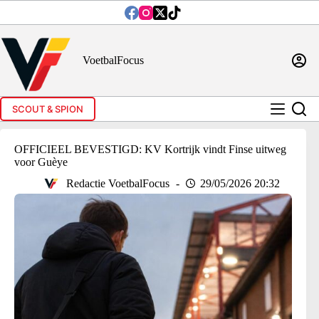
Ga
naar
de
inhoud
VoetbalFocus
SCOUT & SPION
OFFICIEEL BEVESTIGD: KV Kortrijk vindt Finse uitweg
voor Guèye
Redactie VoetbalFocus
29/05/2026 20:32