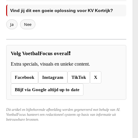
Vind jij dit een goeie oplossing voor KV Kortrijk?
Ja
Nee
Volg VoetbalFocus overal❗
Extra specials, visuals en unieke content.
Facebook
Instagram
TikTok
X
Blijf via Google altijd up to date
Dit artikel en bijbehorende afbeelding werden gegenereerd met behulp van AI.
VoetbalFocus hanteert een redactioneel systeem op basis van informatie uit
betrouwbare bronnen.