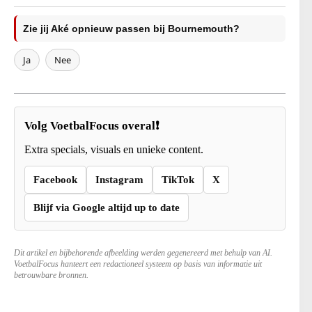
Zie jij Aké opnieuw passen bij Bournemouth?
Ja
Nee
Volg VoetbalFocus overal❗
Extra specials, visuals en unieke content.
Facebook
Instagram
TikTok
X
Blijf via Google altijd up to date
Dit artikel en bijbehorende afbeelding werden gegenereerd met behulp van AI.
VoetbalFocus hanteert een redactioneel systeem op basis van informatie uit
betrouwbare bronnen.