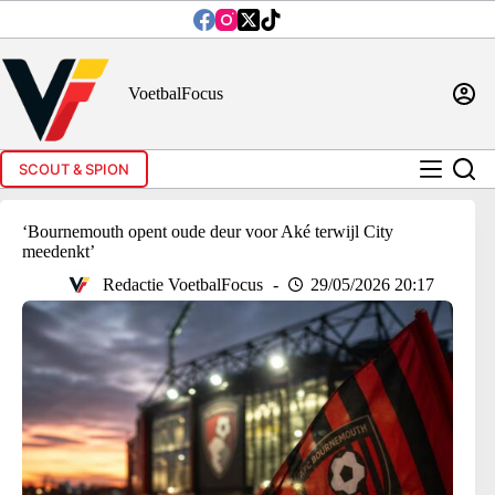
Ga
naar
de
inhoud
VoetbalFocus
SCOUT & SPION
‘Bournemouth opent oude deur voor Aké terwijl City
meedenkt’
Redactie VoetbalFocus
29/05/2026 20:17