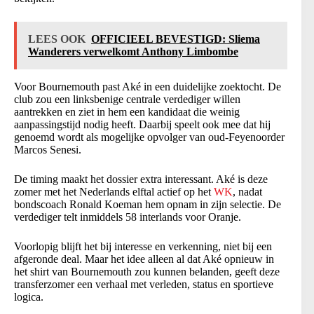
LEES OOK
OFFICIEEL BEVESTIGD: Sliema
Wanderers verwelkomt Anthony Limbombe
Voor Bournemouth past Aké in een duidelijke zoektocht. De
club zou een linksbenige centrale verdediger willen
aantrekken en ziet in hem een kandidaat die weinig
aanpassingstijd nodig heeft. Daarbij speelt ook mee dat hij
genoemd wordt als mogelijke opvolger van oud-Feyenoorder
Marcos Senesi.
De timing maakt het dossier extra interessant. Aké is deze
zomer met het Nederlands elftal actief op het
WK
, nadat
bondscoach Ronald Koeman hem opnam in zijn selectie. De
verdediger telt inmiddels 58 interlands voor Oranje.
Voorlopig blijft het bij interesse en verkenning, niet bij een
afgeronde deal. Maar het idee alleen al dat Aké opnieuw in
het shirt van Bournemouth zou kunnen belanden, geeft deze
transferzomer een verhaal met verleden, status en sportieve
logica.