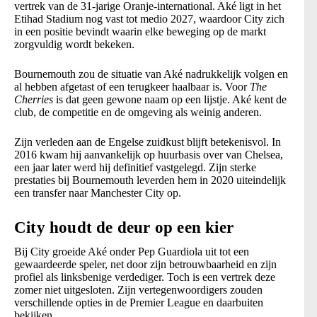
vertrek van de 31-jarige Oranje-international. Aké ligt in het
Etihad Stadium nog vast tot medio 2027, waardoor City zich
in een positie bevindt waarin elke beweging op de markt
zorgvuldig wordt bekeken.
Bournemouth zou de situatie van Aké nadrukkelijk volgen en
al hebben afgetast of een terugkeer haalbaar is. Voor
The
Cherries
is dat geen gewone naam op een lijstje. Aké kent de
club, de competitie en de omgeving als weinig anderen.
Zijn verleden aan de Engelse zuidkust blijft betekenisvol. In
2016 kwam hij aanvankelijk op huurbasis over van Chelsea,
een jaar later werd hij definitief vastgelegd. Zijn sterke
prestaties bij Bournemouth leverden hem in 2020 uiteindelijk
een transfer naar Manchester City op.
City houdt de deur op een kier
Bij City groeide Aké onder Pep Guardiola uit tot een
gewaardeerde speler, net door zijn betrouwbaarheid en zijn
profiel als linksbenige verdediger. Toch is een vertrek deze
zomer niet uitgesloten. Zijn vertegenwoordigers zouden
verschillende opties in de Premier League en daarbuiten
bekijken.