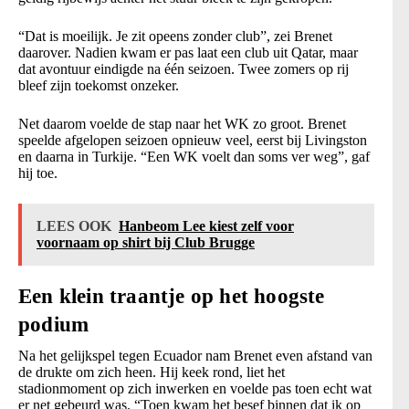
“Dat is moeilijk. Je zit opeens zonder club”, zei Brenet
daarover. Nadien kwam er pas laat een club uit Qatar, maar
dat avontuur eindigde na één seizoen. Twee zomers op rij
bleef zijn toekomst onzeker.
Net daarom voelde de stap naar het WK zo groot. Brenet
speelde afgelopen seizoen opnieuw veel, eerst bij Livingston
en daarna in Turkije. “Een WK voelt dan soms ver weg”, gaf
hij toe.
LEES OOK
Hanbeom Lee kiest zelf voor
voornaam op shirt bij Club Brugge
Een klein traantje op het hoogste
podium
Na het gelijkspel tegen Ecuador nam Brenet even afstand van
de drukte om zich heen. Hij keek rond, liet het
stadionmoment op zich inwerken en voelde pas toen echt wat
er net gebeurd was. “Toen kwam het besef binnen dat ik op