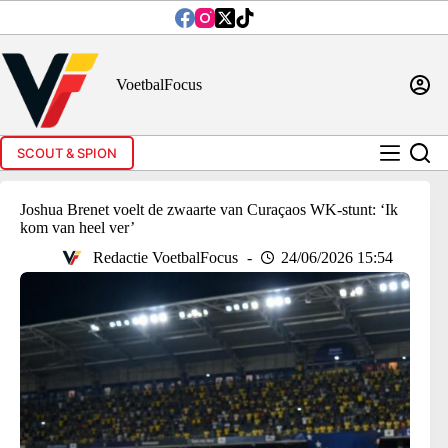
Ga
naar
de
inhoud
VoetbalFocus
SCOUT & SPION
Joshua Brenet voelt de zwaarte van Curaçaos WK-stunt: ‘Ik
kom van heel ver’
Redactie VoetbalFocus
24/06/2026 15:54