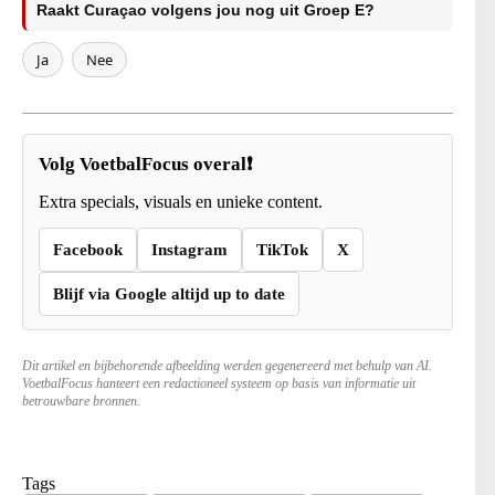
Raakt Curaçao volgens jou nog uit Groep E?
Ja
Nee
Volg VoetbalFocus overal❗
Extra specials, visuals en unieke content.
Facebook
Instagram
TikTok
X
Blijf via Google altijd up to date
Dit artikel en bijbehorende afbeelding werden gegenereerd met behulp van AI.
VoetbalFocus hanteert een redactioneel systeem op basis van informatie uit
betrouwbare bronnen.
Tags