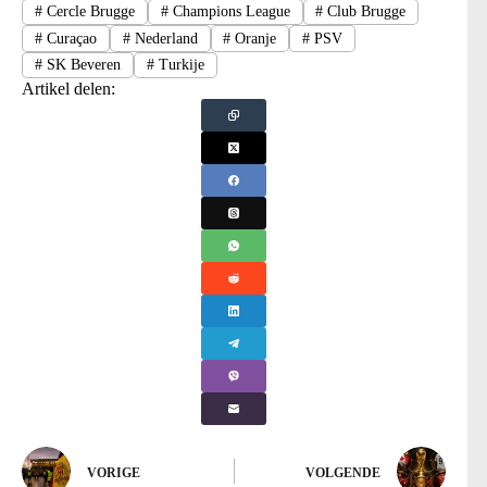
#
Cercle Brugge
#
Champions League
#
Club Brugge
#
Curaçao
#
Nederland
#
Oranje
#
PSV
#
SK Beveren
#
Turkije
Artikel delen:
VORIGE
VOLGENDE