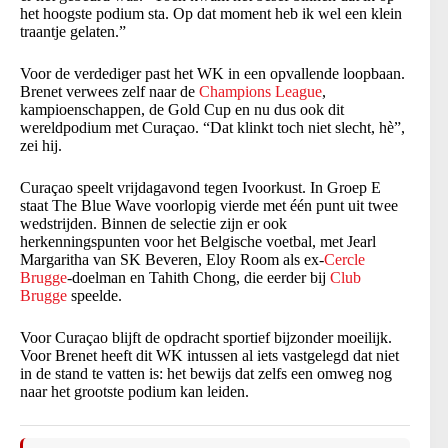
het hoogste podium sta. Op dat moment heb ik wel een klein
traantje gelaten.”
Voor de verdediger past het WK in een opvallende loopbaan.
Brenet verwees zelf naar de
Champions League
,
kampioenschappen, de Gold Cup en nu dus ook dit
wereldpodium met Curaçao. “Dat klinkt toch niet slecht, hè”,
zei hij.
Curaçao speelt vrijdagavond tegen Ivoorkust. In Groep E
staat The Blue Wave voorlopig vierde met één punt uit twee
wedstrijden. Binnen de selectie zijn er ook
herkenningspunten voor het Belgische voetbal, met Jearl
Margaritha van SK Beveren, Eloy Room als ex-
Cercle
Brugge
-doelman en Tahith Chong, die eerder bij
Club
Brugge
speelde.
Voor Curaçao blijft de opdracht sportief bijzonder moeilijk.
Voor Brenet heeft dit WK intussen al iets vastgelegd dat niet
in de stand te vatten is: het bewijs dat zelfs een omweg nog
naar het grootste podium kan leiden.