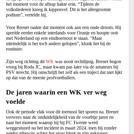
het moment voor de aftrap hakte erin. “Tijdens de
volksliederen kreeg ik kippenvel. Dit is het allergrootste
podium”, vertelde hij.
Voor Brenet raakte dat moment ook aan een oude droom. Hij
speelde eerder enkele interlands voor Oranje en hoopte ooit
met Nederland op een eindtoernooi te staan. “Maar
uiteindelijk is het toch anders gelopen”, klonk het bij de
routinier.
Zijn weg richting dit
WK
was nooit rechtlijnig. Brenet begon
vroeg bij Roda JC, maar kwam pas later via de amateurs bij
PSV terecht. Hij omschrijft het zelf als een traject dat niet lijkt
op dat van de meeste profvoetballers.
De jaren waarin een WK ver weg
voelde
Ook de periode vlak voor dit toernooi liet sporen na. Brenet
verwees naar de onduidelijkheid van de voorbije jaren en
naar het moment waarop hij bij FC Twente werd
weggestuurd na het incident in maart 2024, toen hij zonder
geldig rijbewijs achter het stuur bleek te zijn gekropen.