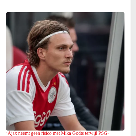
‘Ajax neemt geen risico met Mika Godts terwijl PSG-