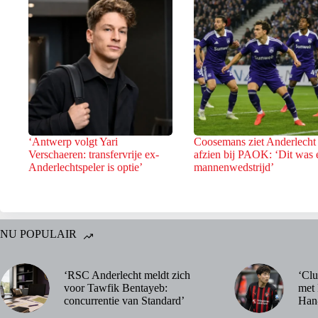
‘Antwerp volgt Yari
Coosemans ziet Anderlecht
Verschaeren: transfervrije ex-
afzien bij PAOK: ‘Dit was 
Anderlechtspeler is optie’
mannenwedstrijd’
NU POPULAIR
‘RSC Anderlecht meldt zich
‘Clu
voor Tawfik Bentayeb:
met 
concurrentie van Standard’
Han