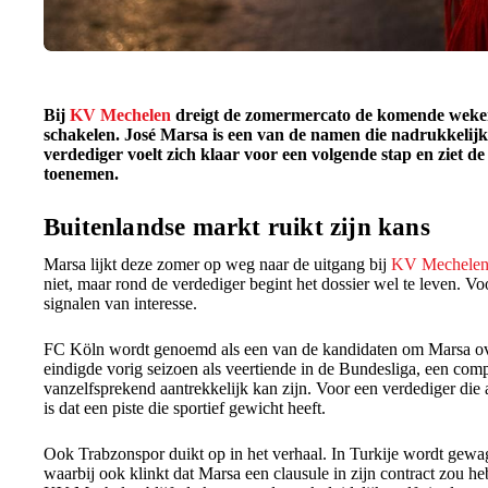
Bij
KV Mechelen
dreigt de zomermercato de komende weken 
schakelen. José Marsa is een van de namen die nadrukkelij
verdediger voelt zich klaar voor een volgende stap en ziet de 
toenemen.
Buitenlandse markt ruikt zijn kans
Marsa lijkt deze zomer op weg naar de uitgang bij
KV Mechele
niet, maar rond de verdediger begint het dossier wel te leven. V
signalen van interesse.
FC Köln wordt genoemd als een van de kandidaten om Marsa ove
eindigde vorig seizoen als veertiende in de Bundesliga, een comp
vanzelfsprekend aantrekkelijk kan zijn. Voor een verdediger die a
is dat een piste die sportief gewicht heeft.
Ook Trabzonspor duikt op in het verhaal. In Turkije wordt gewa
waarbij ook klinkt dat Marsa een clausule in zijn contract zou he