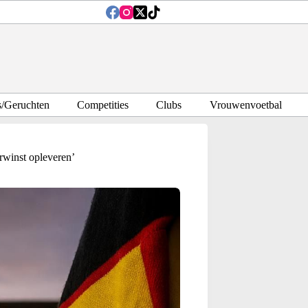
s/Geruchten
Competities
Clubs
Vrouwenvoetbal
rwinst opleveren’