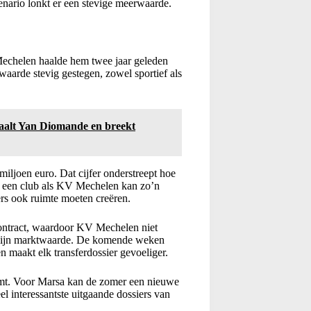
cenario lonkt er een stevige meerwaarde.
Mechelen haalde hem twee jaar geleden
aarde stevig gestegen, zowel sportief als
lt Yan Diomande en breekt
iljoen euro. Dat cijfer onderstreept hoe
or een club als KV Mechelen kan zo’n
ers ook ruimte moeten creëren.
 contract, waardoor KV Mechelen niet
n zijn marktwaarde. De komende weken
 maakt elk transferdossier gevoeliger.
omt. Voor Marsa kan de zomer een nieuwe
 interessantste uitgaande dossiers van