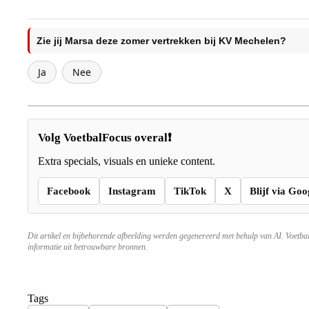
Zie jij Marsa deze zomer vertrekken bij KV Mechelen?
Ja
Nee
Volg VoetbalFocus overal❗
Extra specials, visuals en unieke content.
Facebook
Instagram
TikTok
X
Blijf via Goo
Dit artikel en bijbehorende afbeelding werden gegenereerd met behulp van AI. Voetba
informatie uit betrouwbare bronnen.
Tags