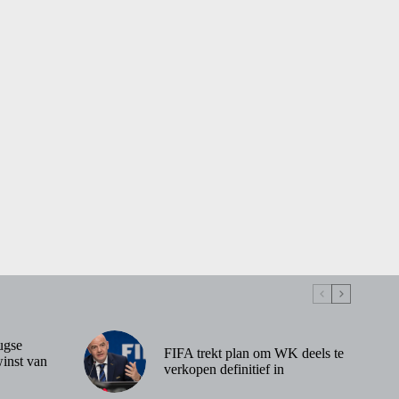
ugse
FIFA trekt plan om WK deels te
inst van
verkopen definitief in