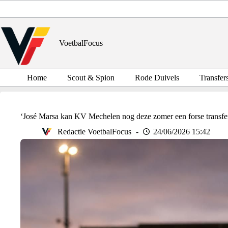
Ga
naar
de
inhoud
VoetbalFocus
Home
Scout & Spion
Rode Duivels
Transfer
‘José Marsa kan KV Mechelen nog deze zomer een forse transfe
Redactie VoetbalFocus
24/06/2026 15:42