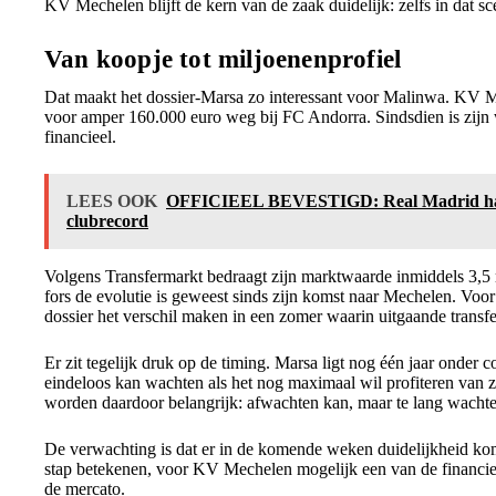
KV Mechelen blijft de kern van de zaak duidelijk: zelfs in dat s
Van koopje tot miljoenenprofiel
Dat maakt het dossier-Marsa zo interessant voor Malinwa. KV 
voor amper 160.000 euro weg bij FC Andorra. Sindsdien is zijn w
financieel.
LEES OOK
OFFICIEEL BEVESTIGD: Real Madrid haa
clubrecord
Volgens Transfermarkt bedraagt zijn marktwaarde inmiddels 3,5 m
fors de evolutie is geweest sinds zijn komst naar Mechelen. Vo
dossier het verschil maken in een zomer waarin uitgaande transf
Er zit tegelijk druk op de timing. Marsa ligt nog één jaar onder
eindeloos kan wachten als het nog maximaal wil profiteren va
worden daardoor belangrijk: afwachten kan, maar te lang wachten
De verwachting is dat er in de komende weken duidelijkheid k
stap betekenen, voor KV Mechelen mogelijk een van de financieel
de mercato.