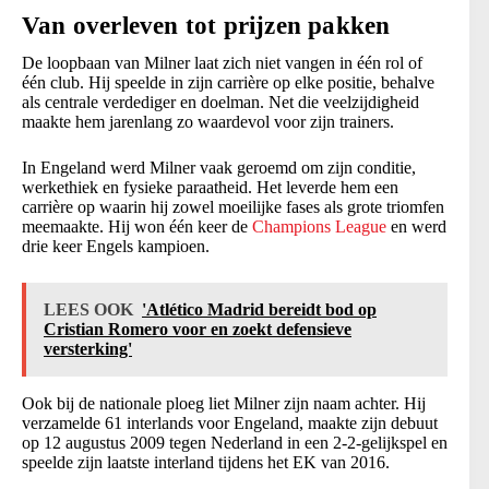
Van overleven tot prijzen pakken
De loopbaan van Milner laat zich niet vangen in één rol of
één club. Hij speelde in zijn carrière op elke positie, behalve
als centrale verdediger en doelman. Net die veelzijdigheid
maakte hem jarenlang zo waardevol voor zijn trainers.
In Engeland werd Milner vaak geroemd om zijn conditie,
werkethiek en fysieke paraatheid. Het leverde hem een
carrière op waarin hij zowel moeilijke fases als grote triomfen
meemaakte. Hij won één keer de
Champions League
en werd
drie keer Engels kampioen.
LEES OOK
'Atlético Madrid bereidt bod op
Cristian Romero voor en zoekt defensieve
versterking'
Ook bij de nationale ploeg liet Milner zijn naam achter. Hij
verzamelde 61 interlands voor Engeland, maakte zijn debuut
op 12 augustus 2009 tegen Nederland in een 2-2-gelijkspel en
speelde zijn laatste interland tijdens het EK van 2016.