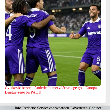
Cvetkovic bezorgt Anderlecht met zéér vroege goal Europa
League-zege bij PAOK
Info
Redactie
Servicevoorwaarden
Adverteren
Contact