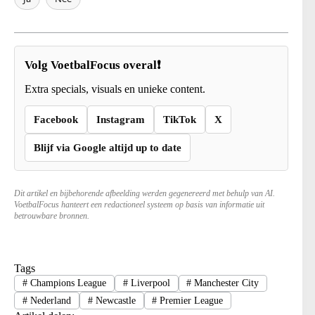
Volg VoetbalFocus overal❗
Extra specials, visuals en unieke content.
Facebook
Instagram
TikTok
X
Blijf via Google altijd up to date
Dit artikel en bijbehorende afbeelding werden gegenereerd met behulp van AI.
VoetbalFocus hanteert een redactioneel systeem op basis van informatie uit
betrouwbare bronnen.
Tags
#
Champions League
#
Liverpool
#
Manchester City
#
Nederland
#
Newcastle
#
Premier League