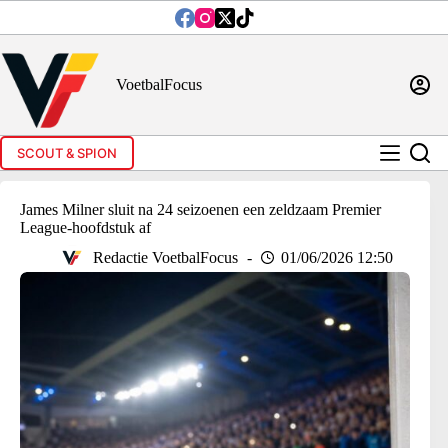
Ga
naar
de
inhoud
VoetbalFocus
SCOUT & SPION
James Milner sluit na 24 seizoenen een zeldzaam Premier
League-hoofdstuk af
Redactie VoetbalFocus
01/06/2026 12:50