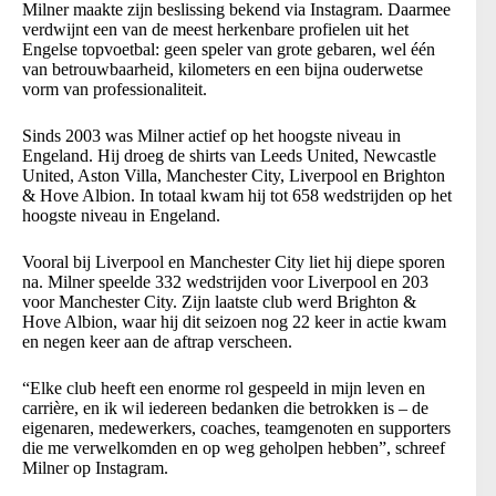
Milner maakte zijn beslissing bekend via Instagram. Daarmee
verdwijnt een van de meest herkenbare profielen uit het
Engelse topvoetbal: geen speler van grote gebaren, wel één
van betrouwbaarheid, kilometers en een bijna ouderwetse
vorm van professionaliteit.
Sinds 2003 was Milner actief op het hoogste niveau in
Engeland. Hij droeg de shirts van Leeds United, Newcastle
United, Aston Villa, Manchester City, Liverpool en Brighton
& Hove Albion. In totaal kwam hij tot 658 wedstrijden op het
hoogste niveau in Engeland.
Vooral bij Liverpool en Manchester City liet hij diepe sporen
na. Milner speelde 332 wedstrijden voor Liverpool en 203
voor Manchester City. Zijn laatste club werd Brighton &
Hove Albion, waar hij dit seizoen nog 22 keer in actie kwam
en negen keer aan de aftrap verscheen.
“Elke club heeft een enorme rol gespeeld in mijn leven en
carrière, en ik wil iedereen bedanken die betrokken is – de
eigenaren, medewerkers, coaches, teamgenoten en supporters
die me verwelkomden en op weg geholpen hebben”, schreef
Milner op Instagram.