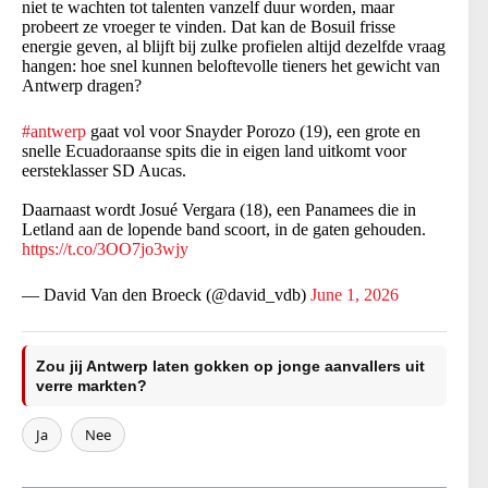
niet te wachten tot talenten vanzelf duur worden, maar
probeert ze vroeger te vinden. Dat kan de Bosuil frisse
energie geven, al blijft bij zulke profielen altijd dezelfde vraag
hangen: hoe snel kunnen beloftevolle tieners het gewicht van
Antwerp dragen?
#antwerp
gaat vol voor Snayder Porozo (19), een grote en
snelle Ecuadoraanse spits die in eigen land uitkomt voor
eersteklasser SD Aucas.
Daarnaast wordt Josué Vergara (18), een Panamees die in
Letland aan de lopende band scoort, in de gaten gehouden.
https://t.co/3OO7jo3wjy
— David Van den Broeck (@david_vdb)
June 1, 2026
Zou jij Antwerp laten gokken op jonge aanvallers uit
verre markten?
Ja
Nee