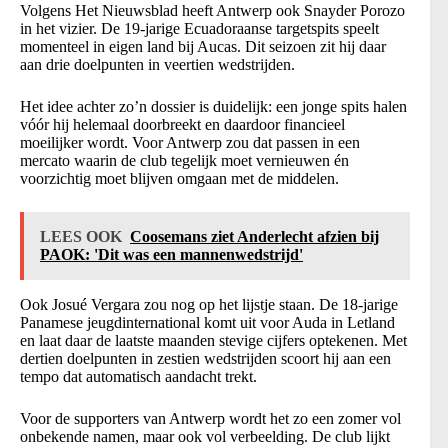
Volgens Het Nieuwsblad heeft Antwerp ook Snayder Porozo
in het vizier. De 19-jarige Ecuadoraanse targetspits speelt
momenteel in eigen land bij Aucas. Dit seizoen zit hij daar
aan drie doelpunten in veertien wedstrijden.
Het idee achter zo’n dossier is duidelijk: een jonge spits halen
vóór hij helemaal doorbreekt en daardoor financieel
moeilijker wordt. Voor Antwerp zou dat passen in een
mercato waarin de club tegelijk moet vernieuwen én
voorzichtig moet blijven omgaan met de middelen.
LEES OOK
Coosemans ziet Anderlecht afzien bij
PAOK: 'Dit was een mannenwedstrijd'
Ook Josué Vergara zou nog op het lijstje staan. De 18-jarige
Panamese jeugdinternational komt uit voor Auda in Letland
en laat daar de laatste maanden stevige cijfers optekenen. Met
dertien doelpunten in zestien wedstrijden scoort hij aan een
tempo dat automatisch aandacht trekt.
Voor de supporters van Antwerp wordt het zo een zomer vol
onbekende namen, maar ook vol verbeelding. De club lijkt