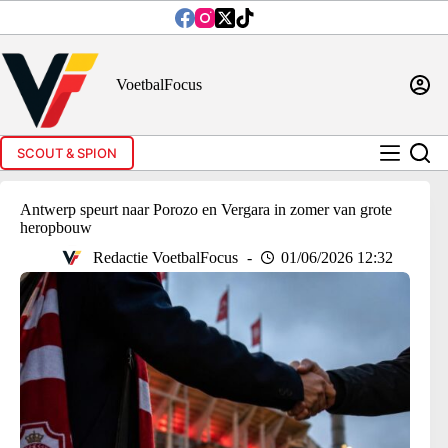
Ga
naar
de
inhoud
VoetbalFocus
SCOUT & SPION
Antwerp speurt naar Porozo en Vergara in zomer van grote
heropbouw
Redactie VoetbalFocus
01/06/2026 12:32