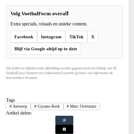
Volg VoetbalFocus overal❗
Extra specials, visuals en unieke content.
Facebook
Instagram
TikTok
X
Blijf via Google altijd up to date
Dit artikel en bijbehorende afbeelding werden gegenereerd met behulp van AI.
VoetbalFocus hanteert een redactioneel systeem op basis van informatie uit
betrouwbare bronnen.
Tags
#
Antwerp
#
Gyrano Kerk
#
Marc Overmars
Artikel delen: