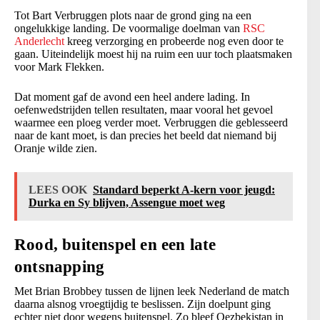
Tot Bart Verbruggen plots naar de grond ging na een
ongelukkige landing. De voormalige doelman van
RSC
Anderlecht
kreeg verzorging en probeerde nog even door te
gaan. Uiteindelijk moest hij na ruim een uur toch plaatsmaken
voor Mark Flekken.
Dat moment gaf de avond een heel andere lading. In
oefenwedstrijden tellen resultaten, maar vooral het gevoel
waarmee een ploeg verder moet. Verbruggen die geblesseerd
naar de kant moet, is dan precies het beeld dat niemand bij
Oranje wilde zien.
LEES OOK
Standard beperkt A-kern voor jeugd:
Durka en Sy blijven, Assengue moet weg
Rood, buitenspel en een late
ontsnapping
Met Brian Brobbey tussen de lijnen leek Nederland de match
daarna alsnog vroegtijdig te beslissen. Zijn doelpunt ging
echter niet door wegens buitenspel. Zo bleef Oezbekistan in