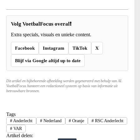
Volg VoetbalFocus overal❗
Extra specials, visuals en unieke content.
Facebook
Instagram
TikTok
X
Blijf via Google altijd up to date
Dit artikel en bijbehorende afbeelding werden gegenereerd met behulp van AI.
VoetbalFocus hanteert een redactioneel systeem op basis van informatie uit
betrouwbare bronnen.
Tags
#
Anderlecht
#
Nederland
#
Oranje
#
RSC Anderlecht
#
VAR
Artikel delen: