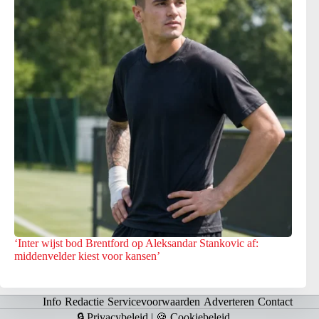
‘Inter wijst bod Brentford op Aleksandar Stankovic af:
middenvelder kiest voor kansen’
Info
Redactie
Servicevoorwaarden
Adverteren
Contact
🔒 Privacybeleid
|
🍪 Cookiebeleid