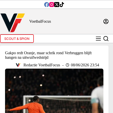
Ga
naar
de
inhoud
VoetbalFocus
SCOUT & SPION
Gakpo redt Oranje, maar schrik rond Verbruggen blijft
hangen na uitwuifwedstrijd
Redactie VoetbalFocus
08/06/2026 23:54