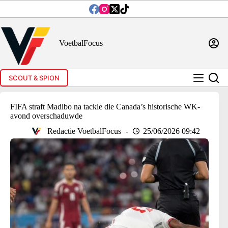
Ga
naar
de
inhoud
VoetbalFocus
SCOUT & SPION
FIFA straft Madibo na tackle die Canada’s historische WK-
avond overschaduwde
Redactie VoetbalFocus
25/06/2026 09:42