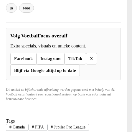
Ja
Nee
Volg VoetbalFocus overal❗
Extra specials, visuals en unieke content.
Facebook
Instagram
TikTok
X
Blijf via Google altijd up to date
Dit artikel en bijbehorende afbeelding werden gegenereerd met behulp van AI.
VoetbalFocus hanteert een redactioneel systeem op basis van informatie uit
betrouwbare bronnen.
Tags
#
Canada
#
FIFA
#
Jupiler Pro League