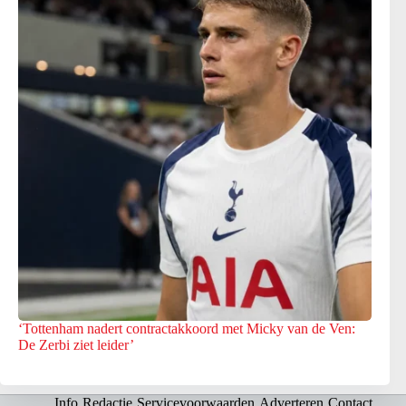
‘Tottenham nadert contractakkoord met Micky van de Ven:
De Zerbi ziet leider’
Info
Redactie
Servicevoorwaarden
Adverteren
Contact