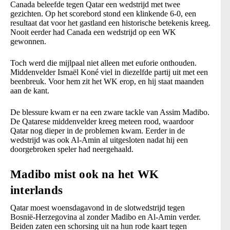
Canada beleefde tegen Qatar een wedstrijd met twee
gezichten. Op het scorebord stond een klinkende 6-0, een
resultaat dat voor het gastland een historische betekenis kreeg.
Nooit eerder had Canada een wedstrijd op een WK
gewonnen.
Toch werd die mijlpaal niet alleen met euforie onthouden.
Middenvelder Ismaël Koné viel in diezelfde partij uit met een
beenbreuk. Voor hem zit het WK erop, en hij staat maanden
aan de kant.
De blessure kwam er na een zware tackle van Assim Madibo.
De Qatarese middenvelder kreeg meteen rood, waardoor
Qatar nog dieper in de problemen kwam. Eerder in de
wedstrijd was ook Al-Amin al uitgesloten nadat hij een
doorgebroken speler had neergehaald.
Madibo mist ook na het WK
interlands
Qatar moest woensdagavond in de slotwedstrijd tegen
Bosnië-Herzegovina al zonder Madibo en Al-Amin verder.
Beiden zaten een schorsing uit na hun rode kaart tegen