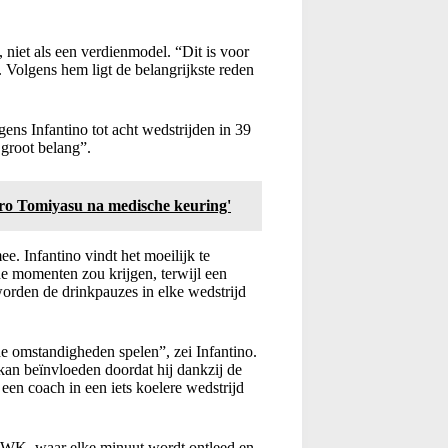
, niet als een verdienmodel. “Dit is voor
. Volgens hem ligt de belangrijkste reden
ens Infantino tot acht wedstrijden in 39
groot belang”.
iro Tomiyasu na medische keuring'
. Infantino vindt het moeilijk te
he momenten zou krijgen, terwijl een
orden de drinkpauzes in elke wedstrijd
de omstandigheden spelen”, zei Infantino.
 kan beïnvloeden doordat hij dankzij de
 een coach in een iets koelere wedstrijd
n WK, waar elke minuut wordt ontleed en