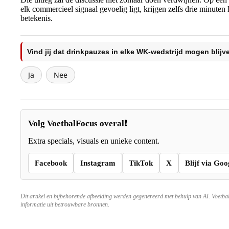
elk commercieel signaal gevoelig ligt, krijgen zelfs drie minuten l
betekenis.
Vind jij dat drinkpauzes in elke WK-wedstrijd mogen blijv
Ja
Nee
Volg VoetbalFocus overal❗
Extra specials, visuals en unieke content.
Facebook
Instagram
TikTok
X
Blijf via Goo
Dit artikel en bijbehorende afbeelding werden gegenereerd met behulp van AI. Voetba
informatie uit betrouwbare bronnen.