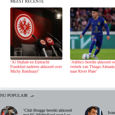
MEEST RECENTE
‘Al Shabab en Eintracht
‘Atlético bereikt akkoord o
Frankfurt naderen akkoord over
vertrek van Thiago Almada
Michy Batshuayi’
naar River Plate’
NU POPULAIR
‘Club Brugge bereikt akkoord
Ivan
met FC Midtjylland over Lee