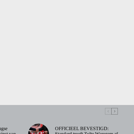
ugse
OFFICIEEL BEVESTIGD:
inst van
Standard troeft Zulte Waregem af