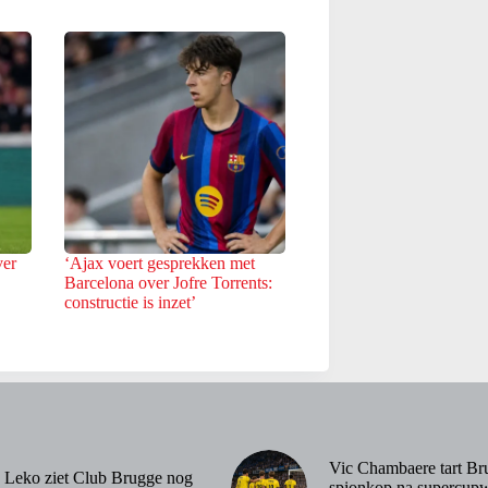
ver
‘Ajax voert gesprekken met
Barcelona over Jofre Torrents:
constructie is inzet’
Vic Chambaere tart Br
 Leko ziet Club Brugge nog
spionkop na supercupw