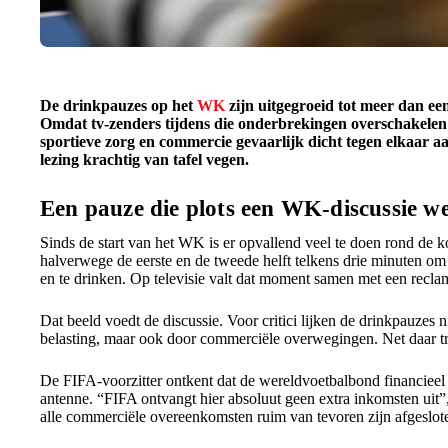
De drinkpauzes op het
WK
zijn uitgegroeid tot meer dan een
Omdat tv-zenders tijdens die onderbrekingen overschakelen 
sportieve zorg en commercie gevaarlijk dicht tegen elkaar a
lezing krachtig van tafel vegen.
Een pauze die plots een WK-discussie w
Sinds de start van het WK is er opvallend veel te doen rond de k
halverwege de eerste en de tweede helft telkens drie minuten om
en te drinken. Op televisie valt dat moment samen met een recla
Dat beeld voedt de discussie. Voor critici lijken de drinkpauzes n
belasting, maar ook door commerciële overwegingen. Net daar tre
De FIFA-voorzitter ontkent dat de wereldvoetbalbond financieel
antenne. “FIFA ontvangt hier absoluut geen extra inkomsten uit”,
alle commerciële overeenkomsten ruim van tevoren zijn afgeslot