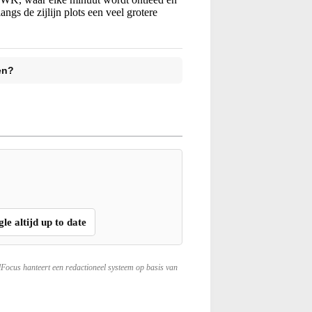
angs de zijlijn plots een veel grotere
en?
gle altijd up to date
lFocus hanteert een redactioneel systeem op basis van