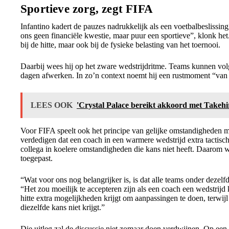
Sportieve zorg, zegt FIFA
Infantino kadert de pauzes nadrukkelijk als een voetbalbeslissing
ons geen financiële kwestie, maar puur een sportieve”, klonk het
bij de hitte, maar ook bij de fysieke belasting van het toernooi.
Daarbij wees hij op het zware wedstrijdritme. Teams kunnen volg
dagen afwerken. In zo’n context noemt hij een rustmoment “van 
LEES OOK
'Crystal Palace bereikt akkoord met Takeh
Voor FIFA speelt ook het principe van gelijke omstandigheden mee
verdedigen dat een coach in een warmere wedstrijd extra tactisc
collega in koelere omstandigheden die kans niet heeft. Daarom w
toegepast.
“Wat voor ons nog belangrijker is, is dat alle teams onder dezelf
“Het zou moeilijk te accepteren zijn als een coach een wedstrijd
hitte extra mogelijkheden krijgt om aanpassingen te doen, terwijl
diezelfde kans niet krijgt.”
Die uitleg zal de discussie niet zomaar doen verdwijnen. Op ee