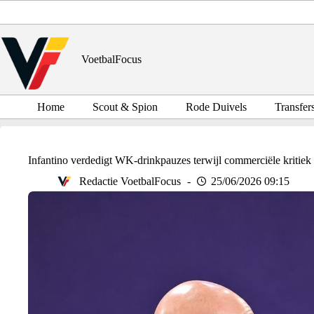
Ga
naar
de
inhoud
VoetbalFocus
Home
Scout & Spion
Rode Duivels
Transfer
Infantino verdedigt WK-drinkpauzes terwijl commerciële kritiek
Redactie VoetbalFocus
25/06/2026 09:15