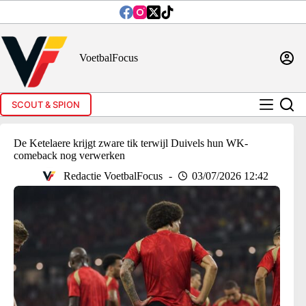
Ga
naar
de
inhoud
VoetbalFocus
SCOUT & SPION
De Ketelaere krijgt zware tik terwijl Duivels hun WK-
comeback nog verwerken
Redactie VoetbalFocus
03/07/2026 12:42