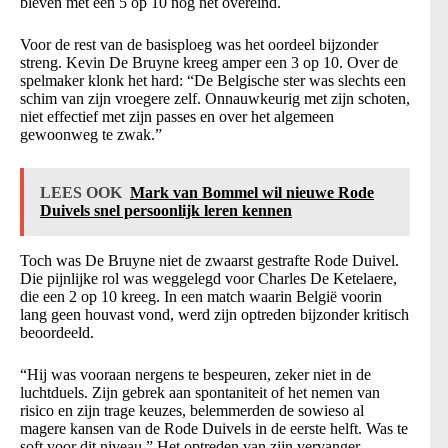
bleven met een 5 op 10 nog net overeind.
Voor de rest van de basisploeg was het oordeel bijzonder
streng. Kevin De Bruyne kreeg amper een 3 op 10. Over de
spelmaker klonk het hard: “De Belgische ster was slechts een
schim van zijn vroegere zelf. Onnauwkeurig met zijn schoten,
niet effectief met zijn passes en over het algemeen
gewoonweg te zwak.”
LEES OOK
Mark van Bommel wil nieuwe Rode
Duivels snel persoonlijk leren kennen
Toch was De Bruyne niet de zwaarst gestrafte Rode Duivel.
Die pijnlijke rol was weggelegd voor Charles De Ketelaere,
die een 2 op 10 kreeg. In een match waarin België voorin
lang geen houvast vond, werd zijn optreden bijzonder kritisch
beoordeeld.
“Hij was vooraan nergens te bespeuren, zeker niet in de
luchtduels. Zijn gebrek aan spontaniteit of het nemen van
risico en zijn trage keuzes, belemmerden de sowieso al
magere kansen van de Rode Duivels in de eerste helft. Was te
soft voor dit niveau.” Het optreden van zijn vervanger