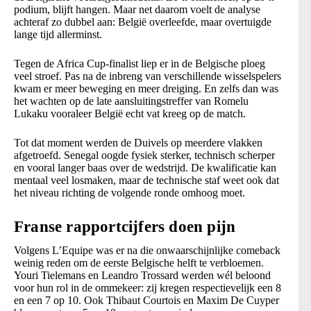
podium, blijft hangen. Maar net daarom voelt de analyse
achteraf zo dubbel aan: België overleefde, maar overtuigde
lange tijd allerminst.
Tegen de Africa Cup-finalist liep er in de Belgische ploeg
veel stroef. Pas na de inbreng van verschillende wisselspelers
kwam er meer beweging en meer dreiging. En zelfs dan was
het wachten op de late aansluitingstreffer van Romelu
Lukaku vooraleer België echt vat kreeg op de match.
Tot dat moment werden de Duivels op meerdere vlakken
afgetroefd. Senegal oogde fysiek sterker, technisch scherper
en vooral langer baas over de wedstrijd. De kwalificatie kan
mentaal veel losmaken, maar de technische staf weet ook dat
het niveau richting de volgende ronde omhoog moet.
Franse rapportcijfers doen pijn
Volgens L’Equipe was er na die onwaarschijnlijke comeback
weinig reden om de eerste Belgische helft te verbloemen.
Youri Tielemans en Leandro Trossard werden wél beloond
voor hun rol in de ommekeer: zij kregen respectievelijk een 8
en een 7 op 10. Ook Thibaut Courtois en Maxim De Cuyper