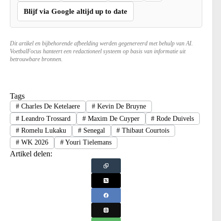
Blijf via Google altijd up to date
Dit artikel en bijbehorende afbeelding werden gegenereerd met behulp van AI.
VoetbalFocus hanteert een redactioneel systeem op basis van informatie uit
betrouwbare bronnen.
Tags
#
Charles De Ketelaere
#
Kevin De Bruyne
#
Leandro Trossard
#
Maxim De Cuyper
#
Rode Duivels
#
Romelu Lukaku
#
Senegal
#
Thibaut Courtois
#
WK 2026
#
Youri Tielemans
Artikel delen: