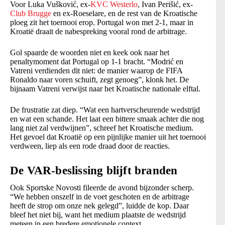
Voor Luka Vušković, ex-
KVC Westerlo
, Ivan Perišić, ex-
Club Brugge
en ex-Roeselare, en de rest van de Kroatische
ploeg zit het toernooi erop. Portugal won met 2-1, maar in
Kroatië draait de nabespreking vooral rond de arbitrage.
Gol spaarde de woorden niet en keek ook naar het
penaltymoment dat Portugal op 1-1 bracht. “Modrić en
Vatreni verdienden dit niet: de manier waarop de FIFA
Ronaldo naar voren schuift, zegt genoeg”, klonk het. De
bijnaam Vatreni verwijst naar het Kroatische nationale elftal.
De frustratie zat diep. “Wat een hartverscheurende wedstrijd
en wat een schande. Het laat een bittere smaak achter die nog
lang niet zal verdwijnen”, schreef het Kroatische medium.
Het gevoel dat Kroatië op een pijnlijke manier uit het toernooi
verdween, liep als een rode draad door de reacties.
De VAR-beslissing blijft branden
Ook Sportske Novosti fileerde de avond bijzonder scherp.
“We hebben onszelf in de voet geschoten en de arbitrage
heeft de strop om onze nek gelegd”, luidde de kop. Daar
bleef het niet bij, want het medium plaatste de wedstrijd
meteen in een bredere emotionele context.