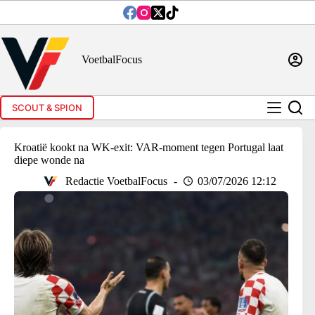
Ga
naar
de
inhoud
VoetbalFocus
SCOUT & SPION
Kroatië kookt na WK-exit: VAR-moment tegen Portugal laat
diepe wonde na
Redactie VoetbalFocus
03/07/2026 12:12