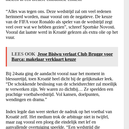
“Alles was tegen ons. Deze wedstrijd zal om veel redenen
herinnerd worden, maar vooral om de negatieve. De keuze
van de FIFA voor Ronaldo als speler van de wedstrijd zegt
veel over wat we hebben gezien”, schreef Sportske Novosti.
Vooral dat laatste werd in Kroatië gelezen als extra olie op het
vuur.
LEES OOK
Jesse Bisiwu verlaat Club Brugge voor
Barça: makelaar verklaart keuze
Bij 24sata ging de aandacht vooral naar het moment in
blessuretijd, toen Kroatië heel dicht bij de gelijkmaker leek.
“De schokkende beslissing van de scheidsrechter zal moeilijk
te verwerken zijn. We waren zo dichtbij… Ze speelden een
prachtige voetbalwedstrijd. Vol kansen, doelpunten,
wendingen en drama.”
Index legde dan weer sterker de nadruk op het voetbal van
Kroatië zelf. Het medium trok de arbitrage niet in twijfel,
maar zag vooral een ploeg die eindelijk met lef en
aanvallende overtuiging speelde. “Een wedstrijd die