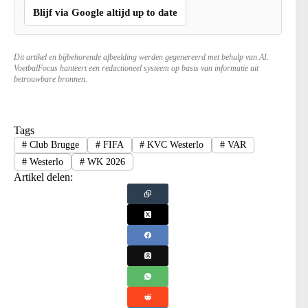
Blijf via Google altijd up to date
Dit artikel en bijbehorende afbeelding werden gegenereerd met behulp van AI.
VoetbalFocus hanteert een redactioneel systeem op basis van informatie uit
betrouwbare bronnen.
Tags
#
Club Brugge
#
FIFA
#
KVC Westerlo
#
VAR
#
Westerlo
#
WK 2026
Artikel delen: