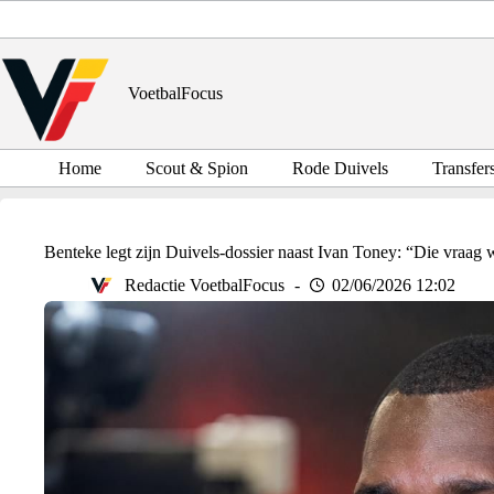
Ga
naar
de
inhoud
VoetbalFocus
Home
Scout & Spion
Rode Duivels
Transfer
Benteke legt zijn Duivels-dossier naast Ivan Toney: “Die vraag 
Redactie VoetbalFocus
02/06/2026 12:02