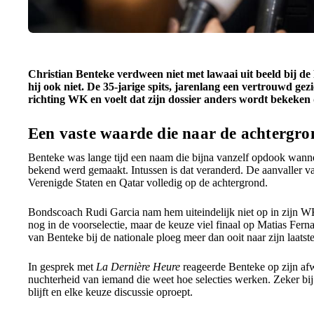
Christian Benteke verdween niet met lawaai uit beeld bij de 
hij ook niet. De 35-jarige spits, jarenlang een vertrouwd gezich
richting WK en voelt dat zijn dossier anders wordt bekeke
Een vaste waarde die naar de achtergro
Benteke was lange tijd een naam die bijna vanzelf opdook wanne
bekend werd gemaakt. Intussen is dat veranderd. De aanvaller v
Verenigde Staten en Qatar volledig op de achtergrond.
Bondscoach Rudi Garcia nam hem uiteindelijk niet op in zijn W
nog in de voorselectie, maar de keuze viel finaal op Matias Fern
van Benteke bij de nationale ploeg meer dan ooit naar zijn laatste
In gesprek met
La Dernière Heure
reageerde Benteke op zijn af
nuchterheid van iemand die weet hoe selecties werken. Zeker bij
blijft en elke keuze discussie oproept.