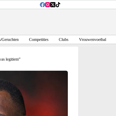
s/Geruchten
Competities
Clubs
Vrouwenvoetbal
was legitiem”