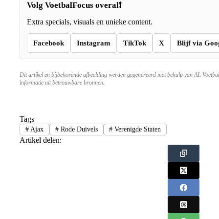
Volg VoetbalFocus overal❗
Extra specials, visuals en unieke content.
Facebook
Instagram
TikTok
X
Blijf via Goo
Dit artikel en bijbehorende afbeelding werden gegenereerd met behulp van AI. Voetba
informatie uit betrouwbare bronnen.
Tags
#
Ajax
#
Rode Duivels
#
Verenigde Staten
Artikel delen: