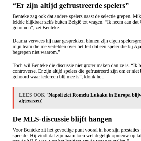
“Er zijn altijd gefrustreerde spelers”
Benteke zag ook dat andere spelers naast de selectie grepen. M
leidde blijkbaar zelfs buiten België tot vragen. “Ik neem aan dat 
genomen”, zei Benteke.
Daarna verwees hij naar gesprekken binnen zijn eigen spelersgro
mijn team die me vertelden over het feit dat een speler die bij A
begrepen niet waarom.”
Toch wil Benteke die discussie niet groter maken dan ze is. “Ik 
controverse. Er zijn altijd spelers die gefrustreerd zijn om er niet 
gehoord waar iedereen blij mee is”, klonk het.
LEES OOK
'Napoli ziet Romelu Lukaku in Europa bli
afgewezen'
De MLS-discussie blijft hangen
Voor Benteke zit het gevoelige punt vooral in hoe zijn prestati
speelde. Hij vindt dat zijn naam toen wel degelijk opnieuw op ta