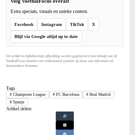
Volg VoetbalFocus overal❗
Extra specials, visuals en unieke content.
Facebook
Instagram
TikTok
X
Blijf via Google altijd up to date
Dit artikel en bijbehorende afbeelding werden gegenereerd met behulp van AI.
VoetbalFocus hanteert een redactioneel systeem op basis van informatie uit
betrouwbare bronnen.
Tags
#
Champions League
#
FC Barcelona
#
Real Madrid
#
Spanje
Artikel delen: