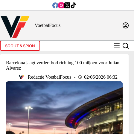
Ga
naar
de
inhoud
VoetbalFocus
SCOUT & SPION
Barcelona jaagt verder: bod richting 100 miljoen voor Julian
Alvarez
Redactie VoetbalFocus
02/06/2026 06:32