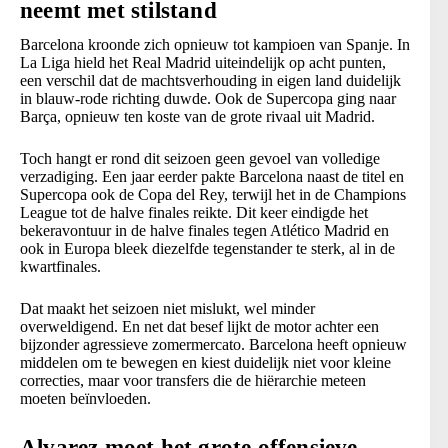
neemt met stilstand
Barcelona kroonde zich opnieuw tot kampioen van Spanje. In
La Liga hield het Real Madrid uiteindelijk op acht punten,
een verschil dat de machtsverhouding in eigen land duidelijk
in blauw-rode richting duwde. Ook de Supercopa ging naar
Barça, opnieuw ten koste van de grote rivaal uit Madrid.
Toch hangt er rond dit seizoen geen gevoel van volledige
verzadiging. Een jaar eerder pakte Barcelona naast de titel en
Supercopa ook de Copa del Rey, terwijl het in de Champions
League tot de halve finales reikte. Dit keer eindigde het
bekeravontuur in de halve finales tegen Atlético Madrid en
ook in Europa bleek diezelfde tegenstander te sterk, al in de
kwartfinales.
Dat maakt het seizoen niet mislukt, wel minder
overweldigend. En net dat besef lijkt de motor achter een
bijzonder agressieve zomermercato. Barcelona heeft opnieuw
middelen om te bewegen en kiest duidelijk niet voor kleine
correcties, maar voor transfers die de hiërarchie meteen
moeten beïnvloeden.
Alvarez moet het grote offensieve