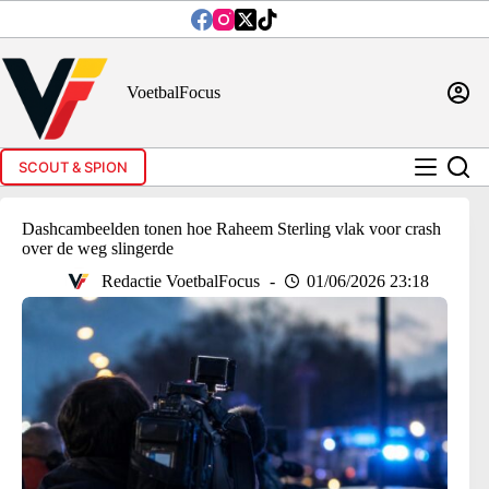
Ga
naar
de
inhoud
VoetbalFocus
SCOUT & SPION
Dashcambeelden tonen hoe Raheem Sterling vlak voor crash
over de weg slingerde
Redactie VoetbalFocus
01/06/2026 23:18