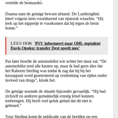
vertelde de bestuurder.
Daarna nam de getuige bewust afstand. De Lamborghini
bleef volgens hem voortdurend van rijstrook wisselen. “Hij
leek op het nippertje te voorkomen dat hij tegen de berm
botste.”
LEES OOK
'PSV informeert naar OHL-toptalent
Davis Opoku: transfer Dest speelt mee'
Pas later besefte de automobilist wie achter het stuur zat. “De
automobilist reed alle kanten op, maar ik had geen idee dat
het Raheem Sterling was totdat ik zag dat hij bij het
knooppunt werd gearresteerd op verdenking van rijden onder
invloed van drugs”, klonk het.
De getuige noemde de situatie bijzonder gevaarlijk. “Hij had
zichzelf en anderen gemakkelijk ernstig letsel kunnen
toebrengen. Hij heeft veel geluk gehad dat dit niet is
gebeurd.”
Voor Sterling komt de publicatie van de beelden op een