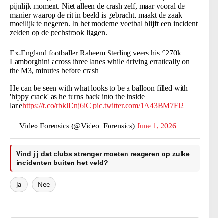
pijnlijk moment. Niet alleen de crash zelf, maar vooral de
manier waarop de rit in beeld is gebracht, maakt de zaak
moeilijk te negeren. In het moderne voetbal blijft een incident
zelden op de pechstrook liggen.
Ex-England footballer Raheem Sterling veers his £270k
Lamborghini across three lanes while driving erratically on
the M3, minutes before crash
He can be seen with what looks to be a balloon filled with
'hippy crack' as he turns back into the inside
lane
https://t.co/rbklDnj6iC
pic.twitter.com/1A43BM7Fl2
— Video Forensics (@Video_Forensics)
June 1, 2026
Vind jij dat clubs strenger moeten reageren op zulke
incidenten buiten het veld?
Ja
Nee