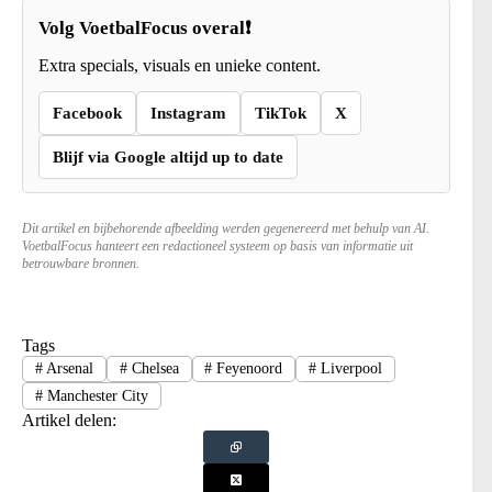
Volg VoetbalFocus overal❗
Extra specials, visuals en unieke content.
Facebook
Instagram
TikTok
X
Blijf via Google altijd up to date
Dit artikel en bijbehorende afbeelding werden gegenereerd met behulp van AI.
VoetbalFocus hanteert een redactioneel systeem op basis van informatie uit
betrouwbare bronnen.
Tags
#
Arsenal
#
Chelsea
#
Feyenoord
#
Liverpool
#
Manchester City
Artikel delen: