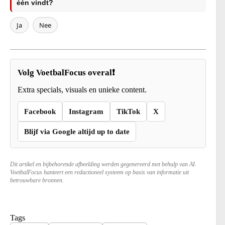
één vindt?
Ja
Nee
Volg VoetbalFocus overal❗
Extra specials, visuals en unieke content.
Facebook
Instagram
TikTok
X
Blijf via Google altijd up to date
Dit artikel en bijbehorende afbeelding werden gegenereerd met behulp van AI.
VoetbalFocus hanteert een redactioneel systeem op basis van informatie uit
betrouwbare bronnen.
Tags