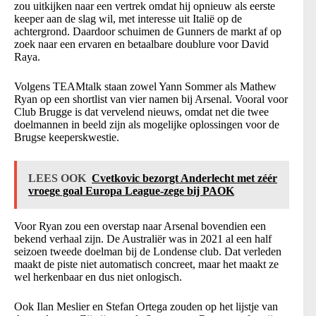
zou uitkijken naar een vertrek omdat hij opnieuw als eerste
keeper aan de slag wil, met interesse uit Italië op de
achtergrond. Daardoor schuimen de Gunners de markt af op
zoek naar een ervaren en betaalbare doublure voor David
Raya.
Volgens TEAMtalk staan zowel Yann Sommer als Mathew
Ryan op een shortlist van vier namen bij Arsenal. Vooral voor
Club Brugge is dat vervelend nieuws, omdat net die twee
doelmannen in beeld zijn als mogelijke oplossingen voor de
Brugse keeperskwestie.
LEES OOK
Cvetkovic bezorgt Anderlecht met zéér
vroege goal Europa League-zege bij PAOK
Voor Ryan zou een overstap naar Arsenal bovendien een
bekend verhaal zijn. De Australiër was in 2021 al een half
seizoen tweede doelman bij de Londense club. Dat verleden
maakt de piste niet automatisch concreet, maar het maakt ze
wel herkenbaar en dus niet onlogisch.
Ook Ilan Meslier en Stefan Ortega zouden op het lijstje van