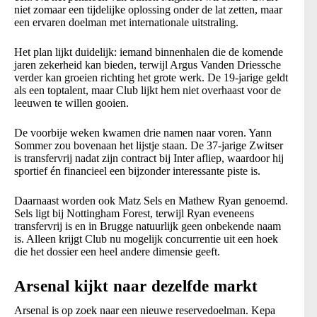
niet zomaar een tijdelijke oplossing onder de lat zetten, maar
een ervaren doelman met internationale uitstraling.
Het plan lijkt duidelijk: iemand binnenhalen die de komende
jaren zekerheid kan bieden, terwijl Argus Vanden Driessche
verder kan groeien richting het grote werk. De 19-jarige geldt
als een toptalent, maar Club lijkt hem niet overhaast voor de
leeuwen te willen gooien.
De voorbije weken kwamen drie namen naar voren. Yann
Sommer zou bovenaan het lijstje staan. De 37-jarige Zwitser
is transfervrij nadat zijn contract bij Inter afliep, waardoor hij
sportief én financieel een bijzonder interessante piste is.
Daarnaast worden ook Matz Sels en Mathew Ryan genoemd.
Sels ligt bij Nottingham Forest, terwijl Ryan eveneens
transfervrij is en in Brugge natuurlijk geen onbekende naam
is. Alleen krijgt Club nu mogelijk concurrentie uit een hoek
die het dossier een heel andere dimensie geeft.
Arsenal kijkt naar dezelfde markt
Arsenal is op zoek naar een nieuwe reservedoelman. Kepa