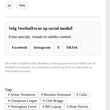
Ja
Nee
Volg VoetbalFocus op social media❗
Extra specials, visuals en unieke content.
Facebook
Instagram
X
TikTok
Dit artikel en bijbehorende afbeelding werden gegenereerd met behulp van AI.
VoetbalFocus hanteert een redactioneel systeem op basis van informatie uit
betrouwbare bronnen.
Tags
#
Arthur Vermeeren
#
Borussia Dortmund
#
Celtic
#
Champions League
#
Club Brugge
#
Nottingham Forest
#
RB Leipzig
#
Rode Duivels