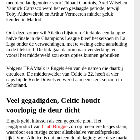
meerdere landgenoten: voor Thibaut Courtois, Axel Witsel en
Yannick Carrasco werd het een geslaagde periode, terwijl
Toby Alderweireld en Arthur Vermeeren minder geluk
kenden in Madrid.
Ook deze zomer wil Atletico bijsturen. Ondanks een knappe
halve finale in de Champions League bleef het seizoen in La
Liga onder de verwachtingen, met te weinig echte aansluiting
in de titelstrijd. De blik gaat daarom naar versterking, en
vooral het middenveld zou extra opties kunnen gebruiken.
Volgens TEAMtalk is Engels één van de namen die daarbij
circuleert. De middenvelder van Celtic is 22, heeft al vier
caps bij de Rode Duivels en werkt aan een sterk seizoen in
Schotland.
Veel gegadigden, Celtic houdt
voorlopig de deur dicht
Engels geldt intussen als een gegeerde pion. Het
jeugdproduct van
Club Brugge
zou op meerdere lijstjes staan,
waardoor een rustige zomer allesbehalve vanzelfsprekend
lijkt. Voor Atletico is dat meteen de uitdaging: wie deze markt