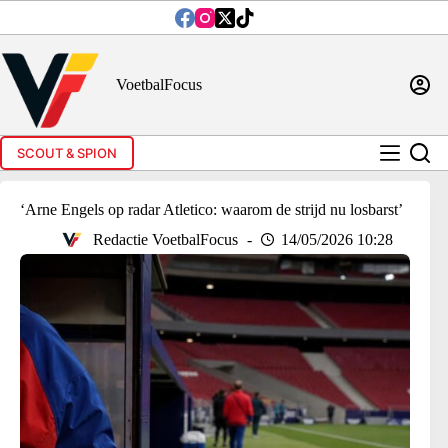
Ga
naar
de
inhoud
VoetbalFocus
SCOUT & SPION
‘Arne Engels op radar Atletico: waarom de strijd nu losbarst’
Redactie VoetbalFocus
14/05/2026 10:28