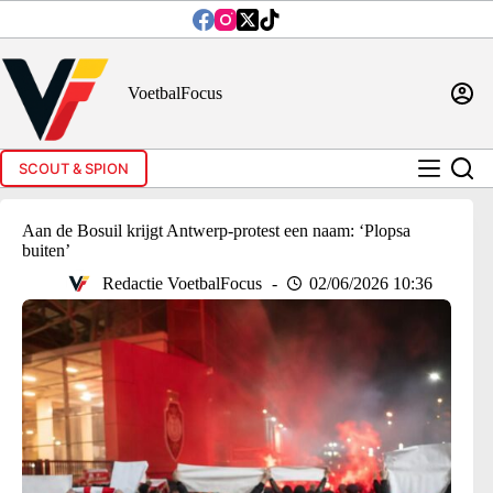
Ga
naar
de
inhoud
VoetbalFocus
SCOUT & SPION
Aan de Bosuil krijgt Antwerp-protest een naam: ‘Plopsa
buiten’
Redactie VoetbalFocus
02/06/2026 10:36