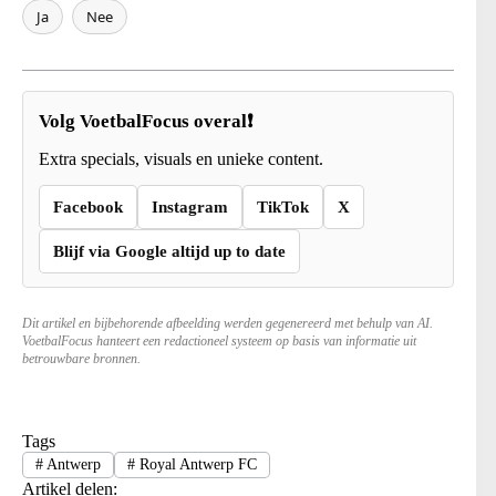
Ja
Nee
Volg VoetbalFocus overal❗
Extra specials, visuals en unieke content.
Facebook
Instagram
TikTok
X
Blijf via Google altijd up to date
Dit artikel en bijbehorende afbeelding werden gegenereerd met behulp van AI.
VoetbalFocus hanteert een redactioneel systeem op basis van informatie uit
betrouwbare bronnen.
Tags
#
Antwerp
#
Royal Antwerp FC
Artikel delen: