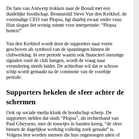
De fans van Antwerp trokken naar de Bosuil met een
duidelijke boodschap. Bestuurslid Steve Van den Kerkhof, de
voormalige CEO van Plopsa, ligt daarbij zwaar onder vuur.
Hun slogan liet weinig ruimte voor interpretatie: “Plopsa
buiten!”
Van den Kerkhof wordt door de supporters naar voren
geschoven als symbool van de spanningen binnen de
clubwerking. In een periode waarin ook financieel onrustige
signalen rond de club hangen, wordt de vraag naar
verandering steeds luider. De achterban wil dat er schoon
schip wordt gemaakt na de commotie van de voorbije
periode.
Supporters hekelen de sfeer achter de
schermen
Ook op sociale media klonk de boodschap scherp. De
supporters stelden dat sinds “Plopsa”, als rechterhand van
Paul Gheysens, mee de touwtjes in handen kreeg, “de sfeer
binnen de dagelijkse werking volledig zoek geraakt” is.
Volgens hen worden mensen die hun ongenoegen uiten of