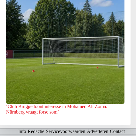
‘Club Brugge toont interesse in Mohamed Ali Zoma:
Nürnberg vraagt forse som’
Info
Redactie
Servicevoorwaarden
Adverteren
Contact