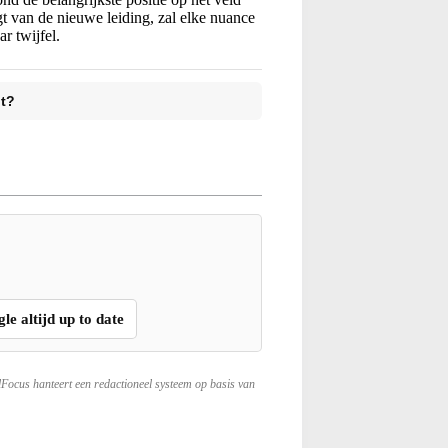
gt van de nieuwe leiding, zal elke nuance
r twijfel.
nt?
gle altijd up to date
lFocus hanteert een redactioneel systeem op basis van