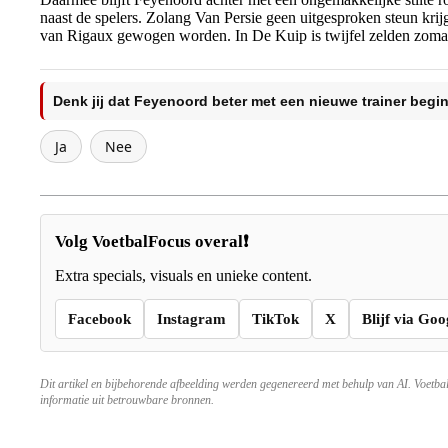
naast de spelers. Zolang Van Persie geen uitgesproken steun krij
van Rigaux gewogen worden. In De Kuip is twijfel zelden zomaa
Denk jij dat Feyenoord beter met een nieuwe trainer begi
Ja
Nee
Volg VoetbalFocus overal❗
Extra specials, visuals en unieke content.
Facebook
Instagram
TikTok
X
Blijf via Goo
Dit artikel en bijbehorende afbeelding werden gegenereerd met behulp van AI. Voetba
informatie uit betrouwbare bronnen.