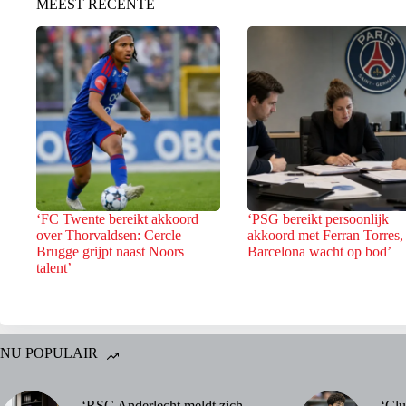
MEEST RECENTE
‘FC Twente bereikt akkoord
‘PSG bereikt persoonlijk
over Thorvaldsen: Cercle
akkoord met Ferran Torres,
Brugge grijpt naast Noors
Barcelona wacht op bod’
talent’
NU POPULAIR
‘RSC Anderlecht meldt zich
‘Clu