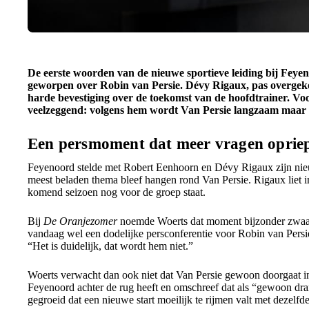
De eerste woorden van de nieuwe sportieve leiding bij Fey
geworpen over Robin van Persie. Dévy Rigaux, pas overg
harde bevestiging over de toekomst van de hoofdtrainer. Vo
veelzeggend: volgens hem wordt Van Persie langzaam maar z
Een persmoment dat meer vragen oprie
Feyenoord stelde met Robert Eenhoorn en Dévy Rigaux zijn nieu
meest beladen thema bleef hangen rond Van Persie. Rigaux liet i
komend seizoen nog voor de groep staat.
Bij
De Oranjezomer
noemde Woerts dat moment bijzonder zwaar 
vandaag wel een dodelijke persconferentie voor Robin van Persie
“Het is duidelijk, dat wordt hem niet.”
Woerts verwacht dan ook niet dat Van Persie gewoon doorgaat i
Feyenoord achter de rug heeft en omschreef dat als “gewoon drama
gegroeid dat een nieuwe start moeilijk te rijmen valt met dezelfde 