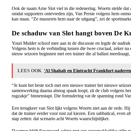
Ook de naam Arne Slot viel in die redenering. Woerts stelde dat 
omdat supporters ontevreden zijn, Van Persie volgens hem onmo
kan staan. “Ze masseren hem naar de uitgang”, zei de sportmarke
De schaduw van Slot hangt boven De K
Youri Mulder schoof mee aan in de discussie en legde de nadruk op
Volgens hem is de verbinding tussen die twee cruciaal, zeker na 
nieuw seizoen beginnen met een trainer die al ballast meedraagt, v
LEES OOK
'Al Shabab en Eintracht Frankfurt nadere
“Je kunt het beste toch met een nieuwe trainer het nieuwe seizoe
samenwerking daarna alsnog spaak loopt, zit de club volgens he
rugzakje” binnenstapt. Die formulering vat de spanning rond Van
Een terugkeer van Slot lijkt volgens Woerts niet aan de orde. Hi
dat de trainer eerder voor rust zal kiezen. Een sabbatical, even
stap zetten: dat scenario acht Woerts waarschijnlijker.
Daarmee blijft Feyenoord achter met een ongemakkelijke stilte ro