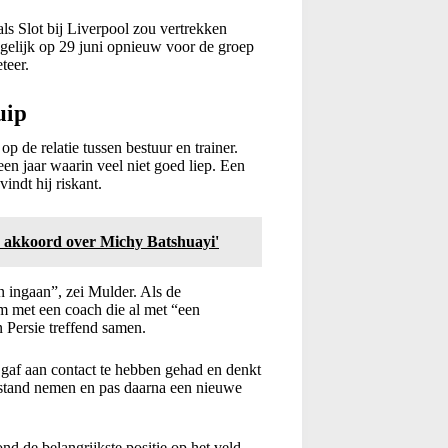
als Slot bij Liverpool zou vertrekken
gelijk op 29 juni opnieuw voor de groep
teer.
uip
 de relatie tussen bestuur en trainer.
een jaar waarin veel niet goed liep. Een
indt hij riskant.
n akkoord over Michy Batshuayi'
n ingaan”, zei Mulder. Als de
m met een coach die al met “een
 Persie treffend samen.
j gaf aan contact te hebben gehad en denkt
 afstand nemen en pas daarna een nieuwe
nd de belangrijkste positie op het veld