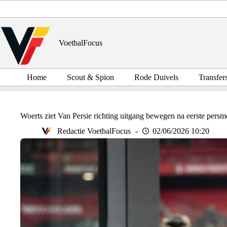
Ga
naar
de
inhoud
VoetbalFocus
Home
Scout & Spion
Rode Duivels
Transfer
Woerts ziet Van Persie richting uitgang bewegen na eerste per
Redactie VoetbalFocus
02/06/2026 10:20