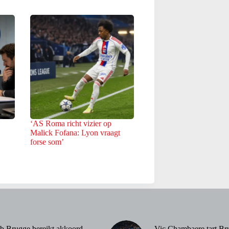
‘AS Roma richt vizier op
Malick Fofana: Lyon vraagt
forse som’
b Brugge bereikt akkoord
Vic Chambaere tart Br