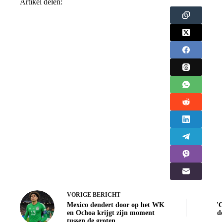
Artikel delen:
VORIGE
BERICHT
Mexico dendert door op het WK
'
en Ochoa krijgt zijn moment
d
tussen de groten