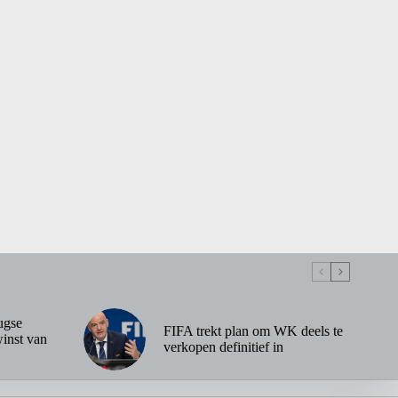
ugse
FIFA trekt plan om WK deels te
inst van
verkopen definitief in