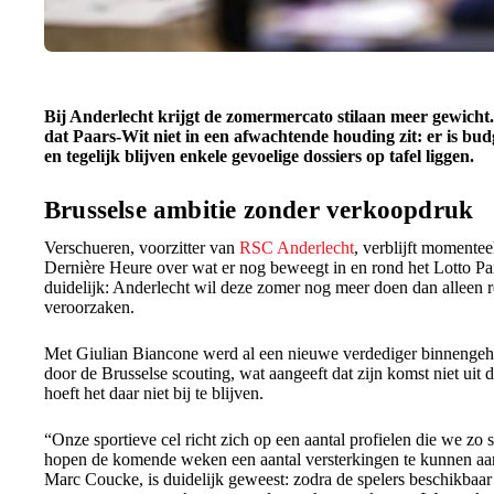
Bij Anderlecht krijgt de zomermercato stilaan meer gewicht
dat Paars-Wit niet in een afwachtende houding zit: er is bu
en tegelijk blijven enkele gevoelige dossiers op tafel liggen.
Brusselse ambitie zonder verkoopdruk
Verschueren, voorzitter van
RSC Anderlecht
, verblijft momente
Dernière Heure over wat er nog beweegt in en rond het Lotto Pa
duidelijk: Anderlecht wil deze zomer nog meer doen dan alleen r
veroorzaken.
Met Giulian Biancone werd al een nieuwe verdediger binnenge
door de Brusselse scouting, wat aangeeft dat zijn komst niet uit
hoeft het daar niet bij te blijven.
“Onze sportieve cel richt zich op een aantal profielen die we zo
hopen de komende weken een aantal versterkingen te kunnen aan
Marc Coucke, is duidelijk geweest: zodra de spelers beschikbaar z