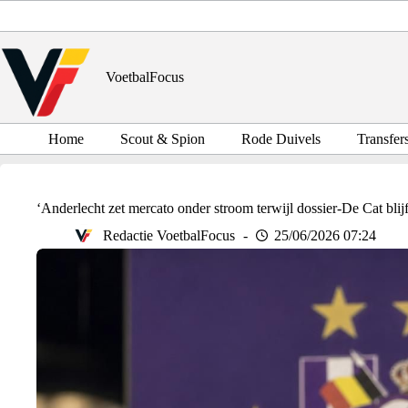
Ga
naar
de
inhoud
VoetbalFocus
Home
Scout & Spion
Rode Duivels
Transfer
‘Anderlecht zet mercato onder stroom terwijl dossier-De Cat blij
Redactie VoetbalFocus
25/06/2026 07:24