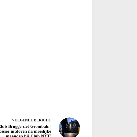
VOLGENDE
BERICHT
Club Brugge ziet Grombahi-
ossier uitdoven na moeilijke
maanden bij Club NXT'