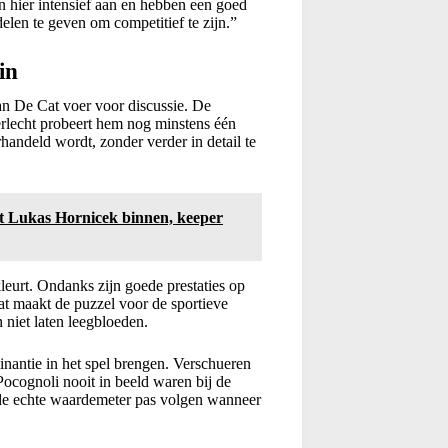
hier intensief aan en hebben een goed
elen te geven om competitief te zijn.”
in
an De Cat voer voor discussie. De
erlecht probeert hem nog minstens één
handeld wordt, zonder verder in detail te
Lukas Hornicek binnen, keeper
eurt. Ondanks zijn goede prestaties op
t maakt de puzzel voor de sportieve
n niet laten leegbloeden.
nantie in het spel brengen. Verschueren
ocognoli nooit in beeld waren bij de
l de echte waardemeter pas volgen wanneer