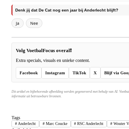
Denk jij dat De Cat nog een jaar bij Anderlecht blijft?
Ja
Nee
Volg VoetbalFocus overal❗
Extra specials, visuals en unieke content.
Facebook
Instagram
TikTok
X
Blijf via Goo
Dit artikel en bijbehorende afbeelding werden gegenereerd met behulp van AI. Voetba
informatie uit betrouwbare bronnen.
Tags
#
Anderlecht
#
Marc Coucke
#
RSC Anderlecht
#
Wouter V