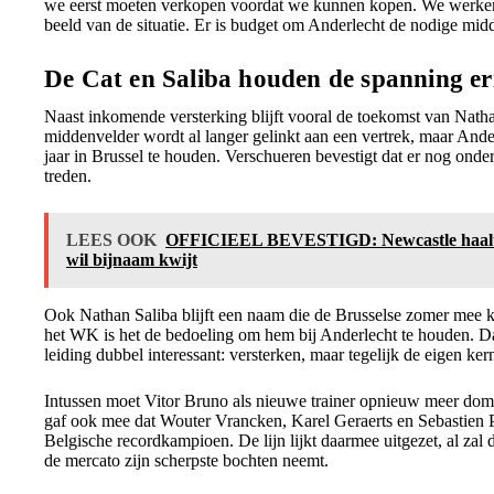
we eerst moeten verkopen voordat we kunnen kopen. We werken 
beeld van de situatie. Er is budget om Anderlecht de nodige midd
De Cat en Saliba houden de spanning er
Naast inkomende versterking blijft vooral de toekomst van Nath
middenvelder wordt al langer gelinkt aan een vertrek, maar And
jaar in Brussel te houden. Verschueren bevestigt dat er nog onder
treden.
LEES OOK
OFFICIEEL BEVESTIGD: Newcastle haalt 
wil bijnaam kwijt
Ook Nathan Saliba blijft een naam die de Brusselse zomer mee kl
het WK is het de bedoeling om hem bij Anderlecht te houden. Da
leiding dubbel interessant: versterken, maar tegelijk de eigen ker
Intussen moet Vitor Bruno als nieuwe trainer opnieuw meer domi
gaf ook mee dat Wouter Vrancken, Karel Geraerts en Sebastien P
Belgische recordkampioen. De lijn lijkt daarmee uitgezet, al za
de mercato zijn scherpste bochten neemt.