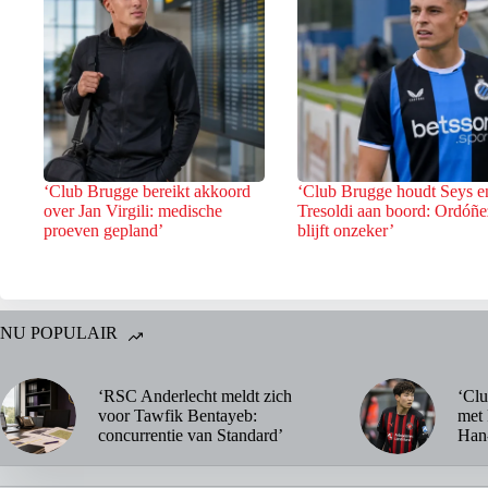
‘Club Brugge bereikt akkoord
‘Club Brugge houdt Seys e
over Jan Virgili: medische
Tresoldi aan boord: Ordóñe
proeven gepland’
blijft onzeker’
NU POPULAIR
‘RSC Anderlecht meldt zich
‘Clu
voor Tawfik Bentayeb:
met 
concurrentie van Standard’
Han