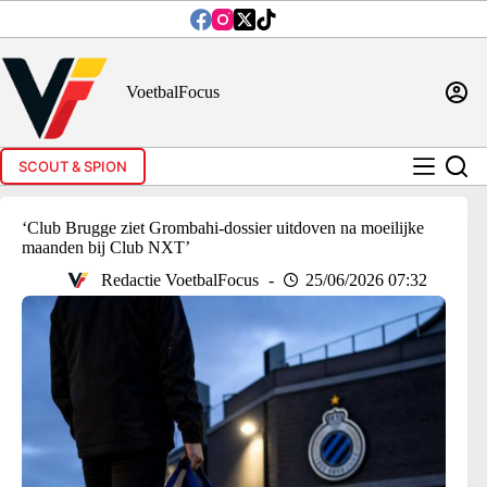
Ga
naar
de
inhoud
VoetbalFocus
SCOUT & SPION
‘Club Brugge ziet Grombahi-dossier uitdoven na moeilijke
maanden bij Club NXT’
Redactie VoetbalFocus
25/06/2026 07:32