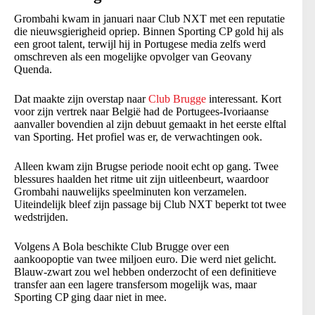
Grombahi kwam in januari naar Club NXT met een reputatie
die nieuwsgierigheid opriep. Binnen Sporting CP gold hij als
een groot talent, terwijl hij in Portugese media zelfs werd
omschreven als een mogelijke opvolger van Geovany
Quenda.
Dat maakte zijn overstap naar
Club Brugge
interessant. Kort
voor zijn vertrek naar België had de Portugees-Ivoriaanse
aanvaller bovendien al zijn debuut gemaakt in het eerste elftal
van Sporting. Het profiel was er, de verwachtingen ook.
Alleen kwam zijn Brugse periode nooit echt op gang. Twee
blessures haalden het ritme uit zijn uitleenbeurt, waardoor
Grombahi nauwelijks speelminuten kon verzamelen.
Uiteindelijk bleef zijn passage bij Club NXT beperkt tot twee
wedstrijden.
Volgens A Bola beschikte Club Brugge over een
aankoopoptie van twee miljoen euro. Die werd niet gelicht.
Blauw-zwart zou wel hebben onderzocht of een definitieve
transfer aan een lagere transfersom mogelijk was, maar
Sporting CP ging daar niet in mee.