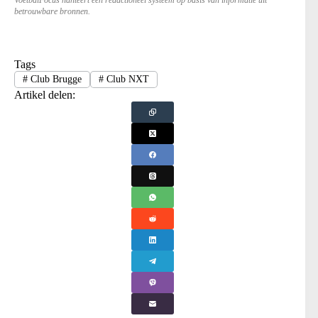
VoetbalFocus hanteert een redactioneel systeem op basis van informatie uit
betrouwbare bronnen.
Tags
#
Club Brugge
#
Club NXT
Artikel delen: