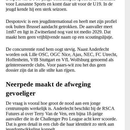
voor Lausanne Sports en komt daar uit voor de U19. In de
jeugd kende hij een sterk seizoen.
Despotovic is een jeugdinternational en heeft met zijn profiel
ook buiten Brussel aandacht getrokken. De aanvaller meet
1m87 en ligt in Zwitserland nog vast tot medio 2029. Dat
maakt hem geen vrijblijvende naam op een scoutingslijstje.
De concurrentie rond hem oogt stevig. Naast Anderlecht
worden ook Lille OSC, OGC Nice, Ajax, NEC, FC Utrecht,
Hoffenheim, VfB Stuttgart en VfL Wolfsburg genoemd als
geïnteresseerde clubs. Voor paars-wit zou het dus geen
dossier zijn dat in alle stilte kan rijpen.
Neerpede maakt de afweging
gevoeliger
De vraag is vooral hoe groot de nood aan een jonge
centrumspits werkelijk is. Anderlecht beschikt bij de RSCA
Futures al over Terry Van de Ven, een bijna 18-jarige
aanvaller die in de Challenger Pro League acht keer scoorde.
Dat is geen detail in een club die haar identiteit zo sterk aan
jeugdontwikkeling koppelt.