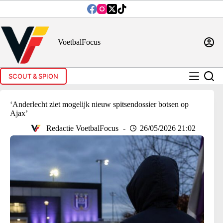
Ga
naar
de
inhoud
VoetbalFocus
SCOUT & SPION
‘Anderlecht ziet mogelijk nieuw spitsendossier botsen op
Ajax’
Redactie VoetbalFocus
26/05/2026 21:02