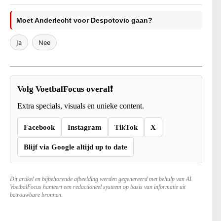
Moet Anderlecht voor Despotovic gaan?
Ja
Nee
Volg VoetbalFocus overal❗
Extra specials, visuals en unieke content.
Facebook
Instagram
TikTok
X
Blijf via Google altijd up to date
Dit artikel en bijbehorende afbeelding werden gegenereerd met behulp van AI.
VoetbalFocus hanteert een redactioneel systeem op basis van informatie uit
betrouwbare bronnen.