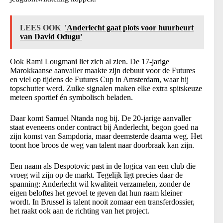
LEES OOK
'Anderlecht gaat plots voor huurbeurt
van David Odugu'
Ook Rami Lougmani liet zich al zien. De 17-jarige
Marokkaanse aanvaller maakte zijn debuut voor de Futures
en viel op tijdens de Futures Cup in Amsterdam, waar hij
topschutter werd. Zulke signalen maken elke extra spitskeuze
meteen sportief én symbolisch beladen.
Daar komt Samuel Ntanda nog bij. De 20-jarige aanvaller
staat eveneens onder contract bij Anderlecht, begon goed na
zijn komst van Sampdoria, maar deemsterde daarna weg. Het
toont hoe broos de weg van talent naar doorbraak kan zijn.
Een naam als Despotovic past in de logica van een club die
vroeg wil zijn op de markt. Tegelijk ligt precies daar de
spanning: Anderlecht wil kwaliteit verzamelen, zonder de
eigen beloftes het gevoel te geven dat hun raam kleiner
wordt. In Brussel is talent nooit zomaar een transferdossier,
het raakt ook aan de richting van het project.