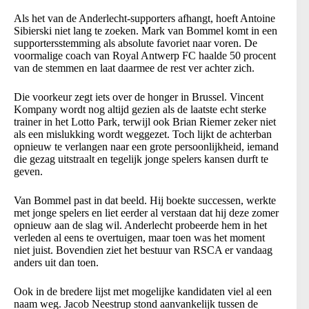
Als het van de Anderlecht-supporters afhangt, hoeft Antoine
Sibierski niet lang te zoeken. Mark van Bommel komt in een
supportersstemming als absolute favoriet naar voren. De
voormalige coach van Royal Antwerp FC haalde 50 procent
van de stemmen en laat daarmee de rest ver achter zich.
Die voorkeur zegt iets over de honger in Brussel. Vincent
Kompany wordt nog altijd gezien als de laatste echt sterke
trainer in het Lotto Park, terwijl ook Brian Riemer zeker niet
als een mislukking wordt weggezet. Toch lijkt de achterban
opnieuw te verlangen naar een grote persoonlijkheid, iemand
die gezag uitstraalt en tegelijk jonge spelers kansen durft te
geven.
Van Bommel past in dat beeld. Hij boekte successen, werkte
met jonge spelers en liet eerder al verstaan dat hij deze zomer
opnieuw aan de slag wil. Anderlecht probeerde hem in het
verleden al eens te overtuigen, maar toen was het moment
niet juist. Bovendien ziet het bestuur van RSCA er vandaag
anders uit dan toen.
Ook in de bredere lijst met mogelijke kandidaten viel al een
naam weg. Jacob Neestrup stond aanvankelijk tussen de