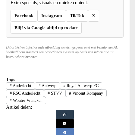
Extra specials, visuals en unieke content.
Facebook
Instagram
TikTok
X
Blijf via Google altijd up to date
Dit artikel en bijbehorende afbeelding werden gegenereerd met behulp van AI.
VoetbalFocus hanteert een redactioneel systeem op basis van informatie uit
betrouwbare bronnen.
Tags
#
Anderlecht
#
Antwerp
#
Royal Antwerp FC
#
RSC Anderlecht
#
STVV
#
Vincent Kompany
#
Wouter Vrancken
Artikel delen: