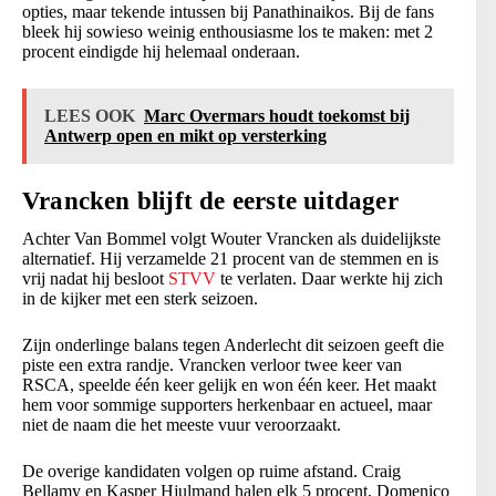
opties, maar tekende intussen bij Panathinaikos. Bij de fans
bleek hij sowieso weinig enthousiasme los te maken: met 2
procent eindigde hij helemaal onderaan.
LEES OOK
Marc Overmars houdt toekomst bij
Antwerp open en mikt op versterking
Vrancken blijft de eerste uitdager
Achter Van Bommel volgt Wouter Vrancken als duidelijkste
alternatief. Hij verzamelde 21 procent van de stemmen en is
vrij nadat hij besloot
STVV
te verlaten. Daar werkte hij zich
in de kijker met een sterk seizoen.
Zijn onderlinge balans tegen Anderlecht dit seizoen geeft die
piste een extra randje. Vrancken verloor twee keer van
RSCA, speelde één keer gelijk en won één keer. Het maakt
hem voor sommige supporters herkenbaar en actueel, maar
niet de naam die het meeste vuur veroorzaakt.
De overige kandidaten volgen op ruime afstand. Craig
Bellamy en Kasper Hjulmand halen elk 5 procent, Domenico