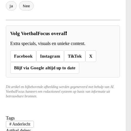
Ja
Nee
Volg VoetbalFocus overal❗
Extra specials, visuals en unieke content.
Facebook
Instagram
TikTok
X
Blijf via Google altijd up to date
Dit artikel en bijbehorende afbeelding werden gegenereerd met behulp van AI.
VoetbalFocus hanteert een redactioneel systeem op basis van informatie uit
betrouwbare bronnen.
Tags
#
Anderlecht
Artikel delen: