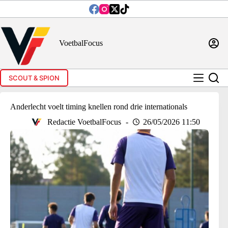
Ga
naar
de
inhoud
VoetbalFocus
SCOUT & SPION
Anderlecht voelt timing knellen rond drie internationals
Redactie VoetbalFocus
26/05/2026 11:50