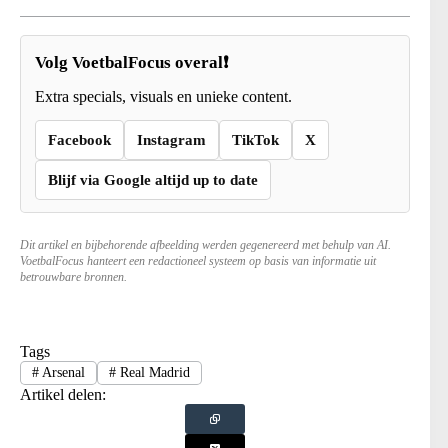
Volg VoetbalFocus overal❗
Extra specials, visuals en unieke content.
Facebook
Instagram
TikTok
X
Blijf via Google altijd up to date
Dit artikel en bijbehorende afbeelding werden gegenereerd met behulp van AI.
VoetbalFocus hanteert een redactioneel systeem op basis van informatie uit
betrouwbare bronnen.
Tags
#
Arsenal
#
Real Madrid
Artikel delen: