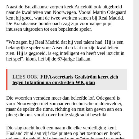
Naast de Braziliaanse zorgen keek Ancelotti ook uitgebreid
naar de kwaliteiten van Noorwegen. Vooral Martin Odegaard
kent hij goed, want de twee werkten samen bij Real Madrid.
De Braziliaanse bondscoach zag zijn voormalige pupil
intussen uitgroeien tot een bepalende speler.
"We zagen bij Real Madrid dat hij veel talent had. Hij is een
belangrijke speler voor Arsenal en laat nu zijn kwaliteiten
zien. Hij is gegroeid, is erg intelligent en heeft veel inzicht in
het spel", klonk het bij de 67-jarige Italiaan.
LEES OOK
FIFA-secretaris Grafström keert zich
tegen Infantino na omstreden WK-plan
Die woorden verraden meer dan beleefde lof. Odegaard is
voor Noorwegen niet zomaar een technische middenvelder,
maar de speler die ritme, richting en rust kan geven aan een
ploeg die ook voorin over brute slagkracht beschikt.
Die slagkracht heeft een naam die elke verdediging kent.
Haaland zit al aan vijf doelpunten op het toernooi en hoeft,
volgens Ancelotti, bij niemand nog geïntroduceerd te worden.