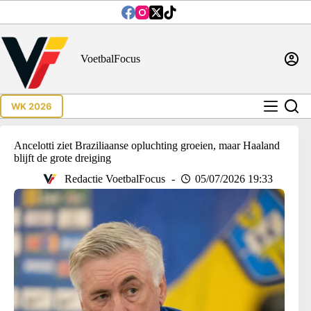
Ga
naar
de
inhoud
VoetbalFocus
WK 2026
Ancelotti ziet Braziliaanse opluchting groeien, maar Haaland
blijft de grote dreiging
Redactie VoetbalFocus
05/07/2026 19:33