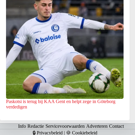
Paskotsi is terug bij KAA Gent en helpt zege in Göteborg
verdedigen
Info
Redactie
Servicevoorwaarden
Adverteren
Contact
🔒 Privacybeleid
|
🍪 Cookiebeleid