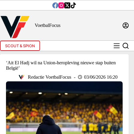
Ga
naar
de
inhoud
VoetbalFocus
SCOUT & SPION
‘Ait El Hadj wil na Union-heropleving nieuwe stap buiten
België’
Redactie VoetbalFocus
03/06/2026 16:20