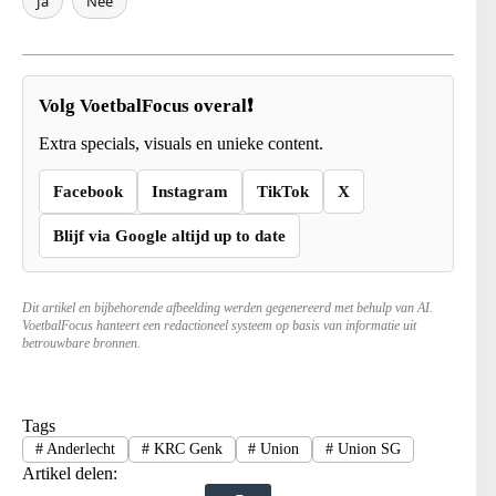
Ja
Nee
Volg VoetbalFocus overal❗
Extra specials, visuals en unieke content.
Facebook
Instagram
TikTok
X
Blijf via Google altijd up to date
Dit artikel en bijbehorende afbeelding werden gegenereerd met behulp van AI.
VoetbalFocus hanteert een redactioneel systeem op basis van informatie uit
betrouwbare bronnen.
Tags
#
Anderlecht
#
KRC Genk
#
Union
#
Union SG
Artikel delen: