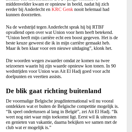
middenvelder kwam er opnieuw in beeld, nadat hij zich
eerder bij Anderlecht en
KRC Genk
nooit helemaal had
kunnen doorzetten.
Na de wedstrijd tegen Anderlecht sprak hij bij RTBF
opvallend open over wat Union voor hem heeft betekend.
“Union heeft mijn carrière echt een boost gegeven. Het is de
beste keuze geweest die ik in mijn carrière gemaakt heb.
Maar ik ben klaar voor een nieuwe uitdaging”, klonk het.
Die woorden wegen zwaarder omdat ze komen na twee
seizoenen waarin hij zijn waarde opnieuw kon tonen. In 90
wedstrijden voor Union was Ait El Hadj goed voor acht
doelpunten en veertien assists.
De blik gaat richting buitenland
De voormalige Belgische jeugdinternational wil nu vooral
ontdekken wat er buiten de Belgische competitie mogelijk is.
“Ik speel ondertussen al lang in België”, zei Ait El Hadj. “Ik
weet nog niet waar mijn toekomst ligt. Eerst wil ik uitrusten
en genieten van vakantie, daarna bekijken we samen met de
club wat er mogelijk is.”