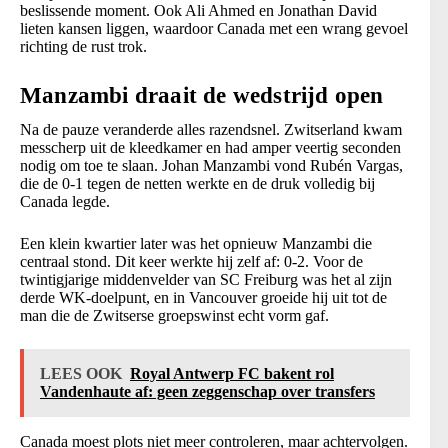
beslissende moment. Ook Ali Ahmed en Jonathan David
lieten kansen liggen, waardoor Canada met een wrang gevoel
richting de rust trok.
Manzambi draait de wedstrijd open
Na de pauze veranderde alles razendsnel. Zwitserland kwam
messcherp uit de kleedkamer en had amper veertig seconden
nodig om toe te slaan. Johan Manzambi vond Rubén Vargas,
die de 0-1 tegen de netten werkte en de druk volledig bij
Canada legde.
Een klein kwartier later was het opnieuw Manzambi die
centraal stond. Dit keer werkte hij zelf af: 0-2. Voor de
twintigjarige middenvelder van SC Freiburg was het al zijn
derde WK-doelpunt, en in Vancouver groeide hij uit tot de
man die de Zwitserse groepswinst echt vorm gaf.
LEES OOK
Royal Antwerp FC bakent rol
Vandenhaute af: geen zeggenschap over transfers
Canada moest plots niet meer controleren, maar achtervolgen.