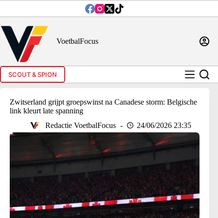
Ga
naar
de
inhoud
VoetbalFocus
SCOUT & SPION
Zwitserland grijpt groepswinst na Canadese storm: Belgische
link kleurt late spanning
Redactie VoetbalFocus
24/06/2026 23:35