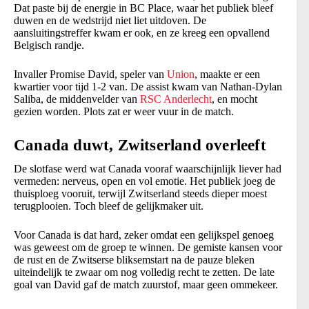
Dat paste bij de energie in BC Place, waar het publiek bleef
duwen en de wedstrijd niet liet uitdoven. De
aansluitingstreffer kwam er ook, en ze kreeg een opvallend
Belgisch randje.
Invaller Promise David, speler van
Union
, maakte er een
kwartier voor tijd 1-2 van. De assist kwam van Nathan-Dylan
Saliba, de middenvelder van
RSC Anderlecht
, en mocht
gezien worden. Plots zat er weer vuur in de match.
Canada duwt, Zwitserland overleeft
De slotfase werd wat Canada vooraf waarschijnlijk liever had
vermeden: nerveus, open en vol emotie. Het publiek joeg de
thuisploeg vooruit, terwijl Zwitserland steeds dieper moest
terugplooien. Toch bleef de gelijkmaker uit.
Voor Canada is dat hard, zeker omdat een gelijkspel genoeg
was geweest om de groep te winnen. De gemiste kansen voor
de rust en de Zwitserse bliksemstart na de pauze bleken
uiteindelijk te zwaar om nog volledig recht te zetten. De late
goal van David gaf de match zuurstof, maar geen ommekeer.