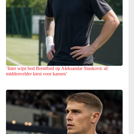
‘Inter wijst bod Brentford op Aleksandar Stankovic af:
middenvelder kiest voor kansen’