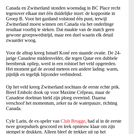
Canada en Zwitserland stonden woensdag in BC Place recht
tegenover elkaar met één duidelijke inzet: de koppositie in
Groep B. Voor het gastland volstond één punt, terwijl
Zwitserland moest winnen om Canada via het onderlinge
resultaat voorbij te steken. Dat maakte van de match geen
gewone groepswedstrijd, maar een duel waarin elk detail
zwaarder woog.
Voor de aftrap kreeg Ismaël Koné een staande ovatie. De 24-
jarige Canadese middenvelder, die tegen Qatar een dubbele
beenbreuk opliep, werd in een rolstoel het veld opgereden.
Het moment gaf de avond meteen een andere lading: warm,
pijnlijk en tegelijk bijzonder verbindend.
Op het veld kreeg Zwitserland nochtans de eerste echte prik.
Breel Embolo dook op voor Maxime Crépeau, maar de
Canadese doelman hield zijn ploeg overeind. Daarna
verschoof het momentum, zeker na de waterpauze, richting
Canada.
Cyle Larin, de ex-speler van
Club Brugge
, had al in de eerste
twee groepsduels gescoord en leek opnieuw klaar om zijn
stempel te drukken. Alleen bleef de trekker uit op het