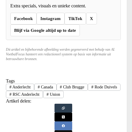
Extra specials, visuals en unieke content.
Facebook
Instagram
TikTok
X
Blijf via Google altijd up to date
Dit artikel en bijbehorende afbeelding werden gegenereerd met behulp van AI.
VoetbalFocus hanteert een redactioneel systeem op basis van informatie uit
betrouwbare bronnen.
Tags
#
Anderlecht
#
Canada
#
Club Brugge
#
Rode Duivels
#
RSC Anderlecht
#
Union
Artikel delen: