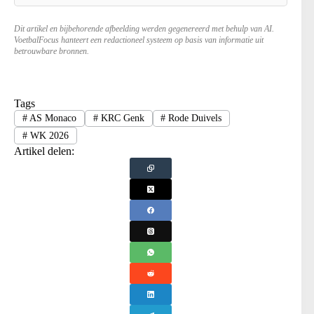
Dit artikel en bijbehorende afbeelding werden gegenereerd met behulp van AI.
VoetbalFocus hanteert een redactioneel systeem op basis van informatie uit
betrouwbare bronnen.
Tags
#
AS Monaco
#
KRC Genk
#
Rode Duivels
#
WK 2026
Artikel delen: