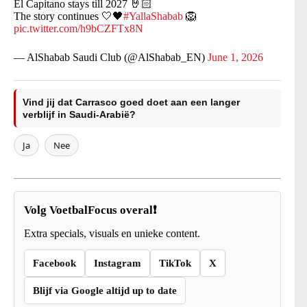
El Capitano stays till 2027 🤘🏻
The story continues 🤍🖤
#YallaShabab
🦁
pic.twitter.com/h9bCZFTx8N
— AlShabab Saudi Club (@AlShabab_EN)
June 1, 2026
Vind jij dat Carrasco goed doet aan een langer
verblijf in Saudi-Arabië?
Ja
Nee
Volg VoetbalFocus overal❗
Extra specials, visuals en unieke content.
Facebook
Instagram
TikTok
X
Blijf via Google altijd up to date