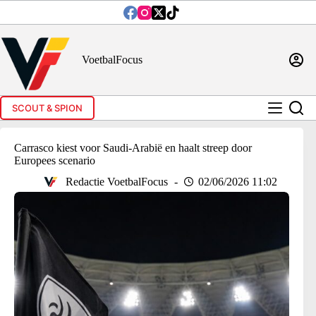
Ga
naar
de
inhoud
VoetbalFocus
SCOUT & SPION
Carrasco kiest voor Saudi-Arabië en haalt streep door
Europees scenario
Redactie VoetbalFocus
02/06/2026 11:02