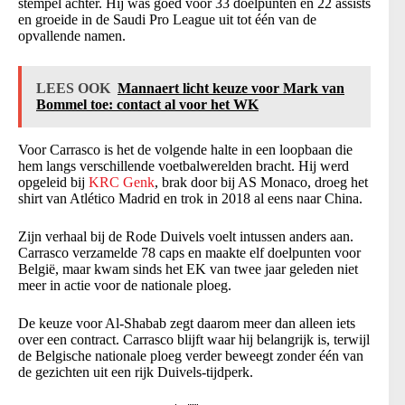
stempel achter. Hij was goed voor 33 doelpunten en 22 assists
en groeide in de Saudi Pro League uit tot één van de
opvallende namen.
LEES OOK
Mannaert licht keuze voor Mark van
Bommel toe: contact al voor het WK
Voor Carrasco is het de volgende halte in een loopbaan die
hem langs verschillende voetbalwerelden bracht. Hij werd
opgeleid bij
KRC Genk
, brak door bij AS Monaco, droeg het
shirt van Atlético Madrid en trok in 2018 al eens naar China.
Zijn verhaal bij de Rode Duivels voelt intussen anders aan.
Carrasco verzamelde 78 caps en maakte elf doelpunten voor
België, maar kwam sinds het EK van twee jaar geleden niet
meer in actie voor de nationale ploeg.
De keuze voor Al-Shabab zegt daarom meer dan alleen iets
over een contract. Carrasco blijft waar hij belangrijk is, terwijl
de Belgische nationale ploeg verder beweegt zonder één van
de gezichten uit een rijk Duivels-tijdperk.