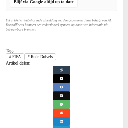
Blijf via Google altijd up to date
Dit artikel en bijbehorende afbeelding werden gegenereerd met behulp van AI.
VoetbalFocus hanteert een redactioneel systeem op basis van informatie uit
betrouwbare bronnen.
Tags
#
FIFA
#
Rode Duivels
Artikel delen: