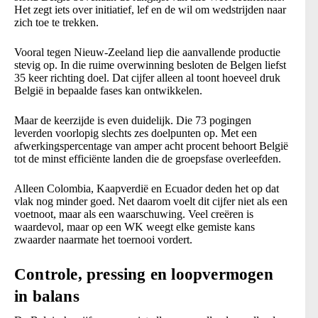
Het zegt iets over initiatief, lef en de wil om wedstrijden naar
zich toe te trekken.
Vooral tegen Nieuw-Zeeland liep die aanvallende productie
stevig op. In die ruime overwinning besloten de Belgen liefst
35 keer richting doel. Dat cijfer alleen al toont hoeveel druk
België in bepaalde fases kan ontwikkelen.
Maar de keerzijde is even duidelijk. Die 73 pogingen
leverden voorlopig slechts zes doelpunten op. Met een
afwerkingspercentage van amper acht procent behoort België
tot de minst efficiënte landen die de groepsfase overleefden.
Alleen Colombia, Kaapverdië en Ecuador deden het op dat
vlak nog minder goed. Net daarom voelt dit cijfer niet als een
voetnoot, maar als een waarschuwing. Veel creëren is
waardevol, maar op een WK weegt elke gemiste kans
zwaarder naarmate het toernooi vordert.
Controle, pressing en loopvermogen
in balans