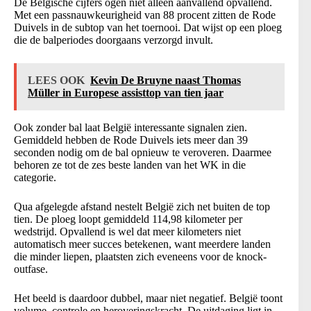
De Belgische cijfers ogen niet alleen aanvallend opvallend.
Met een passnauwkeurigheid van 88 procent zitten de Rode
Duivels in de subtop van het toernooi. Dat wijst op een ploeg
die de balperiodes doorgaans verzorgd invult.
LEES OOK
Kevin De Bruyne naast Thomas
Müller in Europese assisttop van tien jaar
Ook zonder bal laat België interessante signalen zien.
Gemiddeld hebben de Rode Duivels iets meer dan 39
seconden nodig om de bal opnieuw te veroveren. Daarmee
behoren ze tot de zes beste landen van het WK in die
categorie.
Qua afgelegde afstand nestelt België zich net buiten de top
tien. De ploeg loopt gemiddeld 114,98 kilometer per
wedstrijd. Opvallend is wel dat meer kilometers niet
automatisch meer succes betekenen, want meerdere landen
die minder liepen, plaatsten zich eveneens voor de knock-
outfase.
Het beeld is daardoor dubbel, maar niet negatief. België toont
volume, controle en heroveringskracht. De uitdaging ligt in