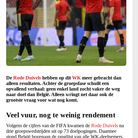
De
Rode Duivels
hebben op dit
WK
meer gebracht dan
alleen resultaten. Achter de groepsfase schuilt een
opvallend verhaal: geen enkel land zocht vaker de weg
naar doel dan België. Alleen wringt net daar ook de
grootste vraag voor wat nog komt.
Veel vuur, nog te weinig rendement
Volgens de cijfers van de FIFA kwamen de
Rode Duivels
na
drie groepswedstrijden uit op 73 doelpogingen. Daarmee
stond België bovenaan de ranglijst van alle WK-deelnemers.