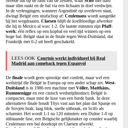
tweede bal op de rand van de zestien, waar
Scifo
niet hard
maar slim raakt en de bal via een lichaam in doel verdwijnt.
In de verlengingen, wanneer Argentinië op overleven staat,
dwingt België een strafschop af:
Ceulemans
wordt aangetikt
bij het wegdraaien.
Claesen
blijft de koelbloedige afwerker
die hij in Mexico al was: 1-2. De laatste minuten zijn
Pfaff-
werk
: één reflex op een kopbal en veel tijd winnen op een
hoge bal. België staat in de finale tegen West-Duitsland, dat
Frankrijk met 0-2 uit heeft geschakeld.
LEES OOK
Courtois werkt individueel bij Real
Madrid aan comeback tegen Espanyol
De
finale
wordt geen sprookje met confetti, maar wel een
wedstrijd die België in Europa op een ander schap zet.
West-
Duitsland
is in 1986 een machine met
Völler, Matthäus,
Rummenigge
en een cinisch wedstrijdinstinct; België is
compacter, maar mist de luxe van een brede bank. In deze
alternatieve finale houdt Thys vast aan het plan dat Spanje en
de Sovjets brak: laag blok, snelle uitbraak, en Scifo als
scharnier. Het wordt 1-1 na 120 minuten: een Duitse 1-0 op
stilstaande fase, een Belgische gelijkmaker op counter waarbij
Ceulemans een bal doorkopt en Claesen afwerkt.