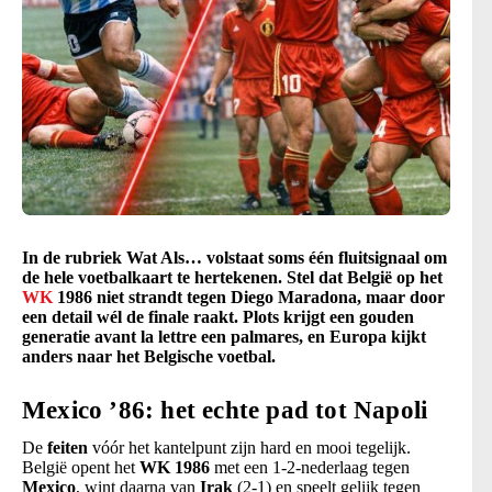
In de rubriek Wat Als… volstaat soms één fluitsignaal om
de hele voetbalkaart te hertekenen. Stel dat België op het
WK
1986 niet strandt tegen Diego Maradona, maar door
een detail wél de finale raakt. Plots krijgt een gouden
generatie avant la lettre een palmares, en Europa kijkt
anders naar het Belgische voetbal.
Mexico ’86: het echte pad tot Napoli
De
feiten
vóór het kantelpunt zijn hard en mooi tegelijk.
België opent het
WK 1986
met een 1-2-nederlaag tegen
Mexico
, wint daarna van
Irak
(2-1) en speelt gelijk tegen