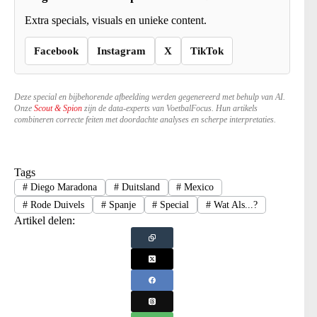
Extra specials, visuals en unieke content.
Facebook
Instagram
X
TikTok
Deze special en bijbehorende afbeelding werden gegenereerd met behulp van AI.
Onze
Scout & Spion
zijn de data-experts van VoetbalFocus. Hun artikels
combineren correcte feiten met doordachte analyses en scherpe interpretaties.
Tags
#
Diego Maradona
#
Duitsland
#
Mexico
#
Rode Duivels
#
Spanje
#
Special
#
Wat Als...?
Artikel delen: