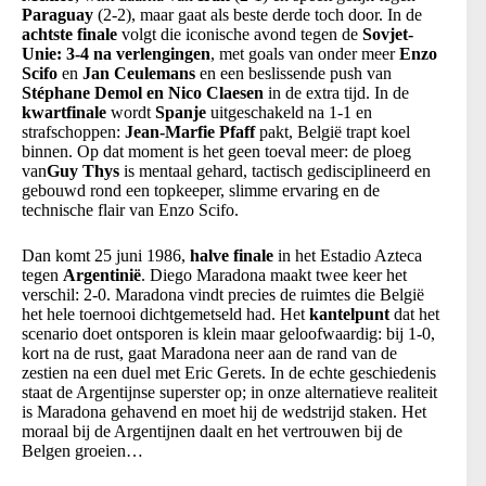
Paraguay
(2-2), maar gaat als beste derde toch door. In de
achtste finale
volgt die iconische avond tegen de
Sovjet-
Unie: 3-4 na verlengingen
, met goals van onder meer
Enzo
Scifo
en
Jan Ceulemans
en een beslissende push van
Stéphane Demol en Nico Claesen
in de extra tijd. In de
kwartfinale
wordt
Spanje
uitgeschakeld na 1-1 en
strafschoppen:
Jean-Marfie Pfaff
pakt, België trapt koel
binnen. Op dat moment is het geen toeval meer: de ploeg
van
Guy Thys
is mentaal gehard, tactisch gedisciplineerd en
gebouwd rond een topkeeper, slimme ervaring en de
technische flair van Enzo Scifo.
Dan komt 25 juni 1986,
halve finale
in het Estadio Azteca
tegen
Argentinië
. Diego Maradona maakt twee keer het
verschil: 2-0. Maradona vindt precies de ruimtes die België
het hele toernooi dichtgemetseld had. Het
kantelpunt
dat het
scenario doet ontsporen is klein maar geloofwaardig: bij 1-0,
kort na de rust, gaat Maradona neer aan de rand van de
zestien na een duel met Eric Gerets. In de echte geschiedenis
staat de Argentijnse superster op; in onze alternatieve realiteit
is Maradona gehavend en moet hij de wedstrijd staken. Het
moraal bij de Argentijnen daalt en het vertrouwen bij de
Belgen groeien…