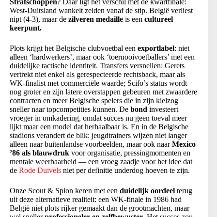
Strafschoppen
? Daar ligt het verschil met de kwartfinale:
West-Duitsland wankelt zelden vanaf de stip. België verliest
nipt (4-3), maar de
zilveren medaille
is een
cultureel
keerpunt.
Plots krijgt het Belgische clubvoetbal een
exportlabel
: niet
alleen ‘hardwerkers’, maar ook ‘toernooivoetballers’ met een
duidelijke tactische identiteit. Transfers versnellen: Gerets
vertrekt niet enkel als gerespecteerde rechtsback, maar als
WK-finalist met commerciële waarde; Scifo’s status wordt
nog groter en zijn latere overstappen gebeuren met zwaardere
contracten en meer Belgische spelers die in zijn kielzog
sneller naar topcompetities kunnen. De
bond
investeert
vroeger in omkadering, omdat succes nu geen toeval meer
lijkt maar een model dat herhaalbaar is. En in de Belgische
stadions verandert de blik: jeugdtrainers wijzen niet langer
alleen naar buitenlandse voorbeelden, maar ook naar
Mexico
’86 als blauwdruk
voor organisatie, pressingmomenten en
mentale weerbaarheid — een vroeg zaadje voor het idee dat
de
Rode Duivels
niet per definitie underdog hoeven te zijn.
Onze Scout & Spion keren met een
duidelijk oordeel
terug
uit deze alternatieve realiteit: een WK-finale in 1986 had
België niet plots rijker gemaakt dan de grootmachten, maar
wel sneller
professioneler en zelfbewuster
. Het succes zou