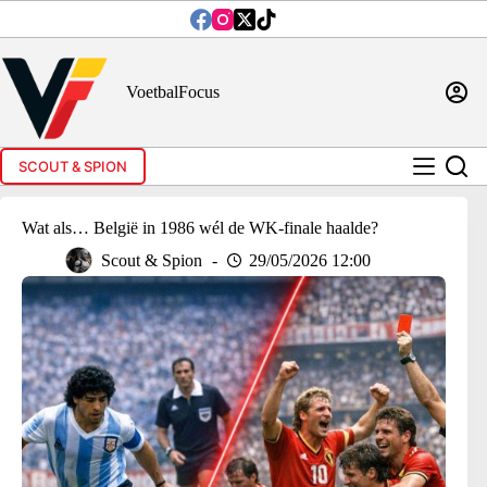
Ga
naar
de
inhoud
VoetbalFocus
SCOUT & SPION
Wat als… België in 1986 wél de WK-finale haalde?
Scout & Spion
29/05/2026 12:00