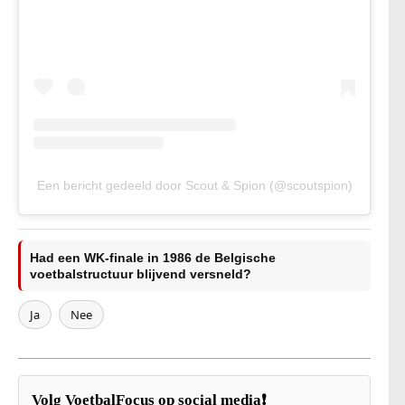
Een bericht gedeeld door Scout & Spion (@scoutspion)
Had een WK-finale in 1986 de Belgische
voetbalstructuur blijvend versneld?
Ja
Nee
Volg VoetbalFocus op social media❗