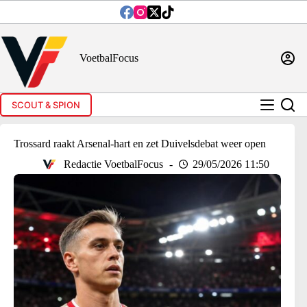
Ga
naar
de
inhoud
VoetbalFocus
SCOUT & SPION
Trossard raakt Arsenal-hart en zet Duivelsdebat weer open
Redactie VoetbalFocus
29/05/2026 11:50