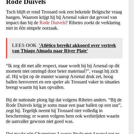
Rode Duivels
Toch blijft er rond Trossard ook een bekende Belgische vraag
hangen. Waarom krijgt hij bij Arsenal vaker dat gevoel van
impact dan bij de
Rode Duivels
? Ribeiro zoekt de verklaring
niet in één simpele oorzaak.
LEES OOK
'Atlético bereikt akkoord over vertrek
van Thiago Almada naar River Plate'
“Ik zeg dit met alle respect, maar wordt hij bij Arsenal op dit
moment niet omringd door beter materiaal?”, vraagt hij zich
af. Hij wijst op de manier waarop Arsenal druk zet, hoog
ballen heroverert en een speler als Trossard vaker in situaties
brengt waarin hij kan opvallen.
Bij de nationale ploeg ligt dat volgens Ribeiro anders. “Bij de
Rode Duivels krijg je soms maar een paar ballen op een uur”,
zegt hij. Tegelijk neemt hij Trossard niet volledig in
bescherming: er waren volgens hem ook wedstrijden waarin
de aanvaller gewoon niet goed was.
Dat maakt zijn Champions League-finale met Arsenal net zo