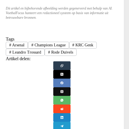
Dit artikel en bijbehorende afbeelding werden gegenereerd met behulp van AI.
VoetbalFocus hanteert een redactioneel systeem op basis van informatie uit
betrouwbare bronnen.
Tags
#
Arsenal
#
Champions League
#
KRC Genk
#
Leandro Trossard
#
Rode Duivels
Artikel delen: