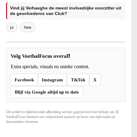
Vind jij Verhaeghe de meest invloedrijke voorzitter uit
de geschiedenis van Club?
Ja
Nee
Volg VoetbalFocus overal❗
Extra specials, visuals en unieke content.
Facebook
Instagram
TikTok
X
Blijf via Google altijd up to date
Dit artikel en bijbehorende afbeelding werden gegenereerd met behulp van AI.
VoetbalFocus hanteert een redactioneel systeem op basis van informatie uit
betrouwbare bronnen.