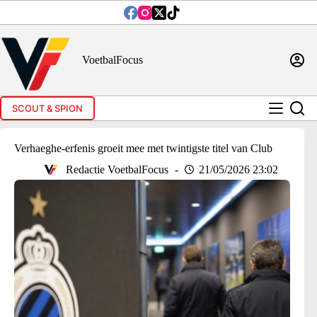
Ga
naar
de
inhoud
VoetbalFocus
SCOUT & SPION
Verhaeghe-erfenis groeit mee met twintigste titel van Club
Redactie VoetbalFocus
21/05/2026 23:02