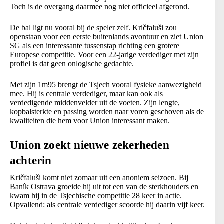
Toch is de overgang daarmee nog niet officieel afgerond.
De bal ligt nu vooral bij de speler zelf. Kričfaluši zou
openstaan voor een eerste buitenlands avontuur en ziet Union
SG als een interessante tussenstap richting een grotere
Europese competitie. Voor een 22-jarige verdediger met zijn
profiel is dat geen onlogische gedachte.
Met zijn 1m95 brengt de Tsjech vooral fysieke aanwezigheid
mee. Hij is centrale verdediger, maar kan ook als
verdedigende middenvelder uit de voeten. Zijn lengte,
kopbalsterkte en passing worden naar voren geschoven als de
kwaliteiten die hem voor Union interessant maken.
Union zoekt nieuwe zekerheden
achterin
Kričfaluši komt niet zomaar uit een anoniem seizoen. Bij
Baník Ostrava groeide hij uit tot een van de sterkhouders en
kwam hij in de Tsjechische competitie 28 keer in actie.
Opvallend: als centrale verdediger scoorde hij daarin vijf keer.