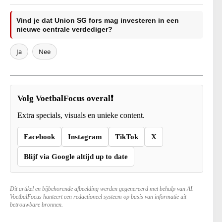
Vind je dat Union SG fors mag investeren in een
nieuwe centrale verdediger?
Ja
Nee
Volg VoetbalFocus overal❗
Extra specials, visuals en unieke content.
Facebook
Instagram
TikTok
X
Blijf via Google altijd up to date
Dit artikel en bijbehorende afbeelding werden gegenereerd met behulp van AI.
VoetbalFocus hanteert een redactioneel systeem op basis van informatie uit
betrouwbare bronnen.