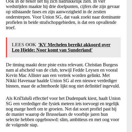
Ook in de beker liet hij zich nadrukkelijk zien. In vier
wedstrijden maakte hij drie doelpunten, cijfers die zijn gevaar
op stilstaande fases en zijn aanwezigheid in de zestien
onderstrepen. Voor Union SG, dat vaak zoekt naar dominante
profielen in beide strafschopgebieden, is dat een opvallende
troef.
LEES OOK
'KV Mechelen bereikt akkoord over
Leo Hjelde: Noor komt van Sunderland'
De timing maakt deze piste extra relevant. Christian Burgess
nam al afscheid van de club, terwijl Fedde Leysen en vooral
Kevin Mac Allister aan een vertrek worden gelinkt. Met
Nikki Havenaar haalde Union SG al een nieuwe verdediger
binnen, maar de achterhoede lijkt nog niet definitief ingevuld.
Als Kričfaluši effectief voor het Dudenpark kiest, haalt Union
SG een verdediger die fysiek meteen iets toevoegt en tegelijk
nog marge heeft om te groeien. Net dat soort profiel past bij
de manier waarop de Brusselaars de voorbije jaren hun
selectie hebben opgebouwd: slim, ambitieus en met oog voor
de volgende stap.