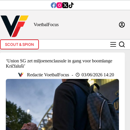
Ga
naar
de
inhoud
VoetbalFocus
SCOUT & SPION
‘Union SG zet miljoenenclausule in gang voor boomlange
Kričfaluši’
Redactie VoetbalFocus
03/06/2026 14:20