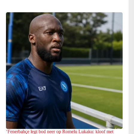
‘Fenerbahçe legt bod neer op Romelu Lukaku: kloof met