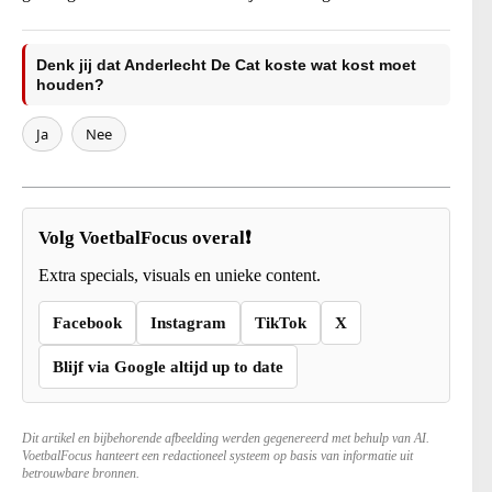
Denk jij dat Anderlecht De Cat koste wat kost moet
houden?
Ja
Nee
Volg VoetbalFocus overal❗
Extra specials, visuals en unieke content.
Facebook
Instagram
TikTok
X
Blijf via Google altijd up to date
Dit artikel en bijbehorende afbeelding werden gegenereerd met behulp van AI.
VoetbalFocus hanteert een redactioneel systeem op basis van informatie uit
betrouwbare bronnen.