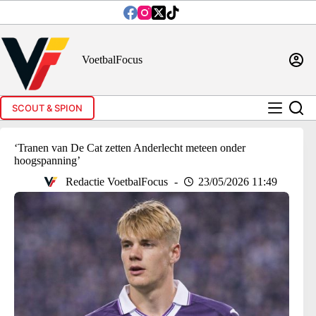
Ga
naar
de
inhoud
VoetbalFocus
SCOUT & SPION
‘Tranen van De Cat zetten Anderlecht meteen onder
hoogspanning’
Redactie VoetbalFocus
23/05/2026 11:49