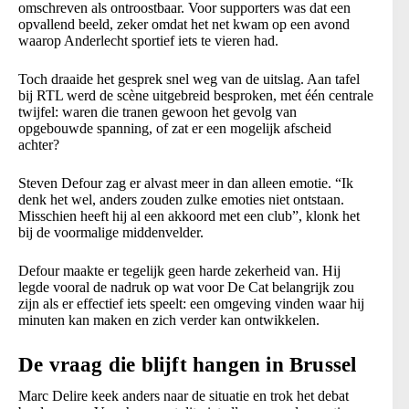
omschreven als ontroostbaar. Voor supporters was dat een
opvallend beeld, zeker omdat het net kwam op een avond
waarop Anderlecht sportief iets te vieren had.
Toch draaide het gesprek snel weg van de uitslag. Aan tafel
bij RTL werd de scène uitgebreid besproken, met één centrale
twijfel: waren die tranen gewoon het gevolg van
opgebouwde spanning, of zat er een mogelijk afscheid
achter?
Steven Defour zag er alvast meer in dan alleen emotie. “Ik
denk het wel, anders zouden zulke emoties niet ontstaan.
Misschien heeft hij al een akkoord met een club”, klonk het
bij de voormalige middenvelder.
Defour maakte er tegelijk geen harde zekerheid van. Hij
legde vooral de nadruk op wat voor De Cat belangrijk zou
zijn als er effectief iets speelt: een omgeving vinden waar hij
minuten kan maken en zich verder kan ontwikkelen.
De vraag die blijft hangen in Brussel
Marc Delire keek anders naar de situatie en trok het debat