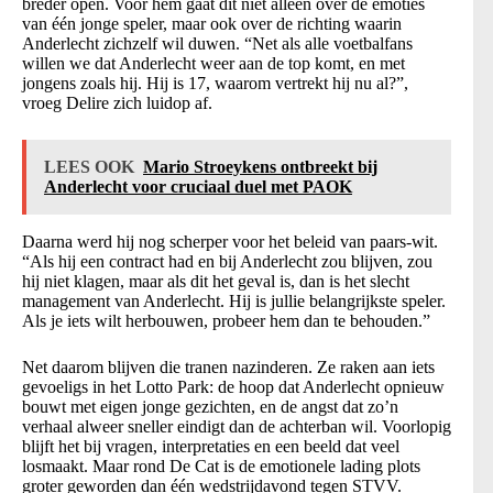
breder open. Voor hem gaat dit niet alleen over de emoties
van één jonge speler, maar ook over de richting waarin
Anderlecht zichzelf wil duwen. “Net als alle voetbalfans
willen we dat Anderlecht weer aan de top komt, en met
jongens zoals hij. Hij is 17, waarom vertrekt hij nu al?”,
vroeg Delire zich luidop af.
LEES OOK
Mario Stroeykens ontbreekt bij
Anderlecht voor cruciaal duel met PAOK
Daarna werd hij nog scherper voor het beleid van paars-wit.
“Als hij een contract had en bij Anderlecht zou blijven, zou
hij niet klagen, maar als dit het geval is, dan is het slecht
management van Anderlecht. Hij is jullie belangrijkste speler.
Als je iets wilt herbouwen, probeer hem dan te behouden.”
Net daarom blijven die tranen nazinderen. Ze raken aan iets
gevoeligs in het Lotto Park: de hoop dat Anderlecht opnieuw
bouwt met eigen jonge gezichten, en de angst dat zo’n
verhaal alweer sneller eindigt dan de achterban wil. Voorlopig
blijft het bij vragen, interpretaties en een beeld dat veel
losmaakt. Maar rond De Cat is de emotionele lading plots
groter geworden dan één wedstrijdavond tegen STVV.