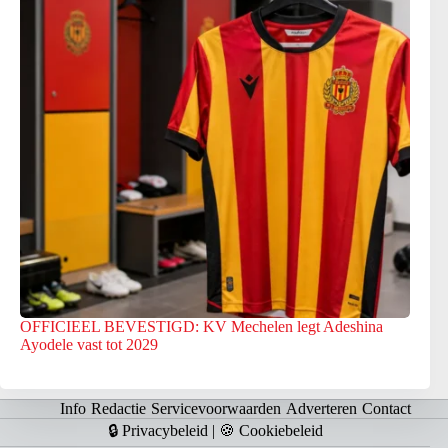
OFFICIEEL BEVESTIGD: KV Mechelen legt Adeshina
Ayodele vast tot 2029
Info
Redactie
Servicevoorwaarden
Adverteren
Contact
🔒 Privacybeleid
|
🍪 Cookiebeleid