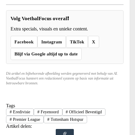
Volg VoetbalFocus overal❗
Extra specials, visuals en unieke content.
Facebook
Instagram
TikTok
X
Blijf via Google altijd up to date
Dit artikel en bijbehorende afbeelding werden gegenereerd met behulp van AI.
VoetbalFocus hanteert een redactioneel systeem op basis van informatie uit
betrouwbare bronnen.
Tags
#
Eredivisie
#
Feyenoord
#
Officieel Bevestigd
#
Premier League
#
Tottenham Hotspur
Artikel delen: