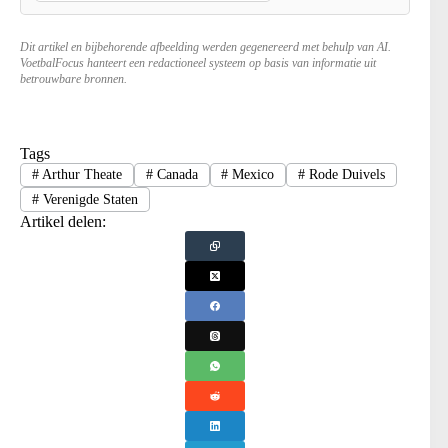
Dit artikel en bijbehorende afbeelding werden gegenereerd met behulp van AI.
VoetbalFocus hanteert een redactioneel systeem op basis van informatie uit
betrouwbare bronnen.
Tags
#
Arthur Theate
#
Canada
#
Mexico
#
Rode Duivels
#
Verenigde Staten
Artikel delen: