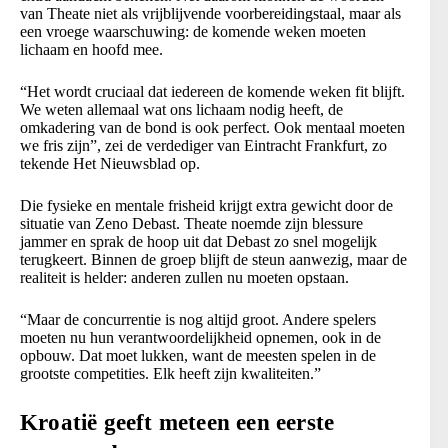
van Theate niet als vrijblijvende voorbereidingstaal, maar als
een vroege waarschuwing: de komende weken moeten
lichaam en hoofd mee.
“Het wordt cruciaal dat iedereen de komende weken fit blijft.
We weten allemaal wat ons lichaam nodig heeft, de
omkadering van de bond is ook perfect. Ook mentaal moeten
we fris zijn”, zei de verdediger van Eintracht Frankfurt, zo
tekende Het Nieuwsblad op.
Die fysieke en mentale frisheid krijgt extra gewicht door de
situatie van Zeno Debast. Theate noemde zijn blessure
jammer en sprak de hoop uit dat Debast zo snel mogelijk
terugkeert. Binnen de groep blijft de steun aanwezig, maar de
realiteit is helder: anderen zullen nu moeten opstaan.
“Maar de concurrentie is nog altijd groot. Andere spelers
moeten nu hun verantwoordelijkheid opnemen, ook in de
opbouw. Dat moet lukken, want de meesten spelen in de
grootste competities. Elk heeft zijn kwaliteiten.”
Kroatië geeft meteen een eerste