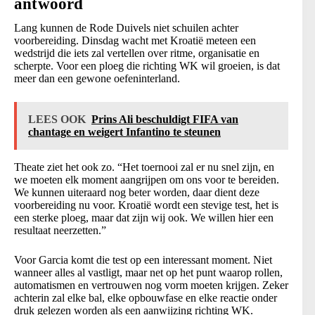
antwoord
Lang kunnen de Rode Duivels niet schuilen achter
voorbereiding. Dinsdag wacht met Kroatië meteen een
wedstrijd die iets zal vertellen over ritme, organisatie en
scherpte. Voor een ploeg die richting WK wil groeien, is dat
meer dan een gewone oefeninterland.
LEES OOK
Prins Ali beschuldigt FIFA van
chantage en weigert Infantino te steunen
Theate ziet het ook zo. “Het toernooi zal er nu snel zijn, en
we moeten elk moment aangrijpen om ons voor te bereiden.
We kunnen uiteraard nog beter worden, daar dient deze
voorbereiding nu voor. Kroatië wordt een stevige test, het is
een sterke ploeg, maar dat zijn wij ook. We willen hier een
resultaat neerzetten.”
Voor Garcia komt die test op een interessant moment. Niet
wanneer alles al vastligt, maar net op het punt waarop rollen,
automatismen en vertrouwen nog vorm moeten krijgen. Zeker
achterin zal elke bal, elke opbouwfase en elke reactie onder
druk gelezen worden als een aanwijzing richting WK.