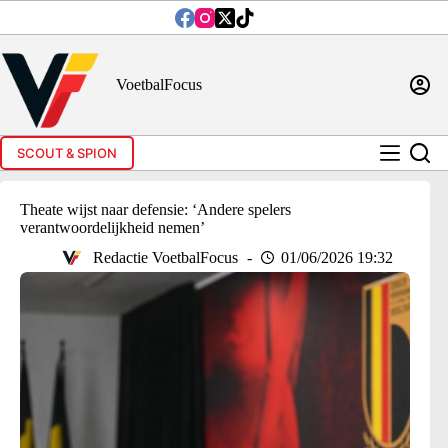
Ga
naar
de
inhoud
VoetbalFocus
SCOUT & SPION
Theate wijst naar defensie: ‘Andere spelers
verantwoordelijkheid nemen’
Redactie VoetbalFocus
01/06/2026 19:32