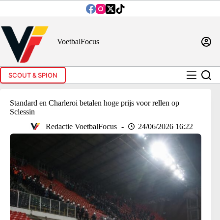
Ga
naar
de
inhoud
VoetbalFocus
SCOUT & SPION
Standard en Charleroi betalen hoge prijs voor rellen op
Sclessin
Redactie VoetbalFocus
24/06/2026 16:22