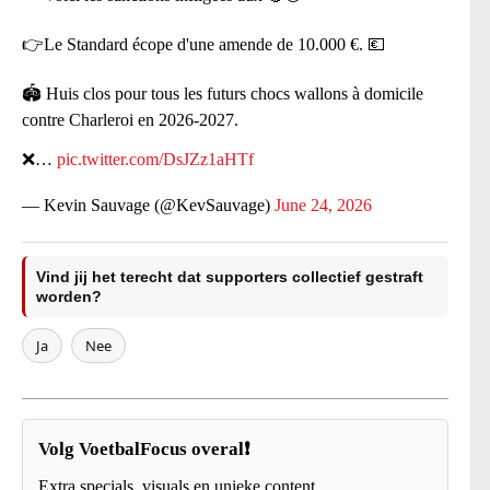
👉Le Standard écope d'une amende de 10.000 €. 💶
🏟 Huis clos pour tous les futurs chocs wallons à domicile
contre Charleroi en 2026-2027.
❌️…
pic.twitter.com/DsJZz1aHTf
— Kevin Sauvage (@KevSauvage)
June 24, 2026
Vind jij het terecht dat supporters collectief gestraft
worden?
Ja
Nee
Volg VoetbalFocus overal❗
Extra specials, visuals en unieke content.