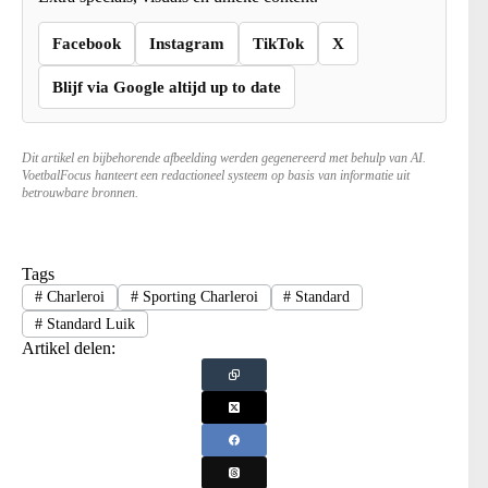
Facebook
Instagram
TikTok
X
Blijf via Google altijd up to date
Dit artikel en bijbehorende afbeelding werden gegenereerd met behulp van AI.
VoetbalFocus hanteert een redactioneel systeem op basis van informatie uit
betrouwbare bronnen.
Tags
#
Charleroi
#
Sporting Charleroi
#
Standard
#
Standard Luik
Artikel delen: