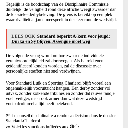
Tegelijk is de boodschap van de Disciplinaire Commissie
duidelijk: de veiligheid rond deze affiche weegt zwaarder dan
de klassieke derbybeleving. De grens is bereikt op een plek
waar rivaliteit al jaren meespeelt in de sfeer rond de wedstrijd.
LEES OOK
Standard beperkt A-kern voor jeugd:
Durka en Sy blijven, Assengue moet weg
De volgende vraag wordt nu hoe zwaar de individuele
verantwoordelijkheid zal doorwegen. Als betrokkenen
geïdentificeerd konden worden, zal de discussie over
persoonlijke straffen niet snel verdwijnen.
Voor Standard Luik en Sporting Charleroi blijft vooral een
ongemakkelijk vooruitzicht hangen. Een derby zonder vol
uitvak, zonder kolkende tribunes en zonder dat rauwe randje
voelt veiliger, maar ook armer dan wat deze wedstrijd
voetbalcultureel altijd heeft betekend.
🚨 Le conseil disciplinaire a rendu sa décision dans le dossier
Standard-Charleroi.
👀 Voici les sanctions infligées aux 🔴⚪️